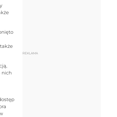
y
akże
onięto
 także
REKLAMA
cją,
 nich
dostęp
ora
ów