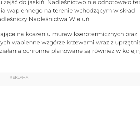
zejść do jaskiń. Nadleśnictwo nie odnotowało te
enia wapiennego na terenie wchodzącym w skład
adleśniczy Nadleśnictwa Wieluń.
gające na koszeniu muraw kserotermicznych oraz
cych wapienne wzgórze krzewami wraz z uprzątn
Działania ochronne planowane są również w kolej
REKLAMA