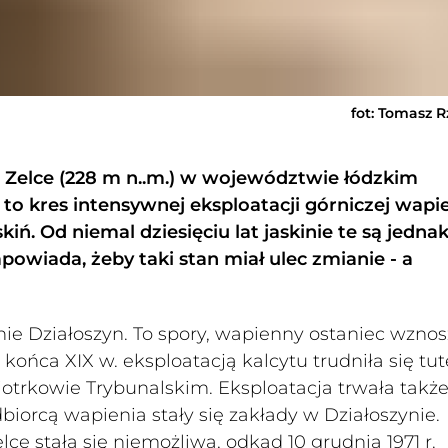
fot: Tomasz R
 Zelce (228 m n..m.) w województwie łódzkim
to kres intensywnej eksploatacji górniczej wapi
skiń. Od niemal dziesięciu lat jaskinie te są jedna
powiada, żeby taki stan miał ulec zmianie - a
ie Działoszyn. To spory, wapienny ostaniec wzno
 końca XIX w. eksploatacją kalcytu trudniła się tut
iotrkowie Trybunalskim. Eksploatacja trwała takż
iorcą wapienia stały się zakłady w Działoszynie.
ce stała się niemożliwa, odkąd 10 grudnia 1971 r.