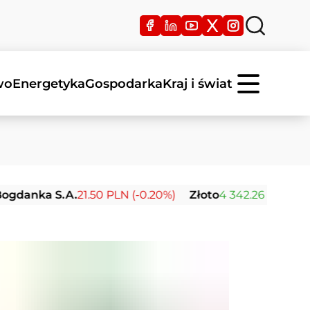
wo
Energetyka
Gospodarka
Kraj i świat
 S.A.
21.50 PLN (-0.20%)
Złoto
4 342.26 USD (0.00%)
S