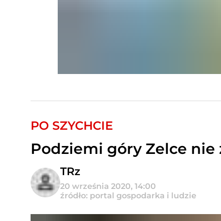
PO SZYCHCIE
Podziemi góry Zelce nie
TRz
20 września 2020, 14:00
źródło: portal gospodarka i ludzie