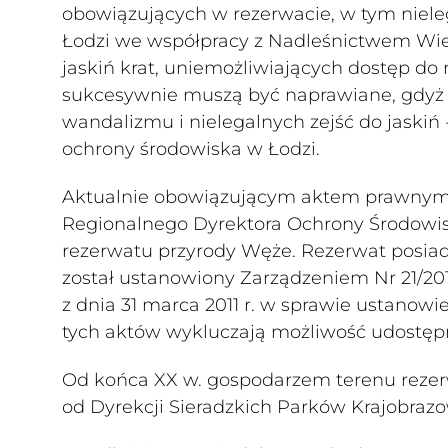
obowiązujących w rezerwacie, w tym niele
Łodzi we współpracy z Nadleśnictwem Wiel
jaskiń krat, uniemożliwiających dostęp do n
sukcesywnie muszą być naprawiane, gdyż 
wandalizmu i nielegalnych zejść do jaskiń 
ochrony środowiska w Łodzi.
Aktualnie obowiązującym aktem prawnym w
Regionalnego Dyrektora Ochrony Środowisk
rezerwatu przyrody Węże. Rezerwat posiada
został ustanowiony Zarządzeniem Nr 21/20
z dnia 31 marca 2011 r. w sprawie ustanow
tych aktów wykluczają możliwość udostępn
Od końca XX w. gospodarzem terenu rezerw
od Dyrekcji Sieradzkich Parków Krajobraz