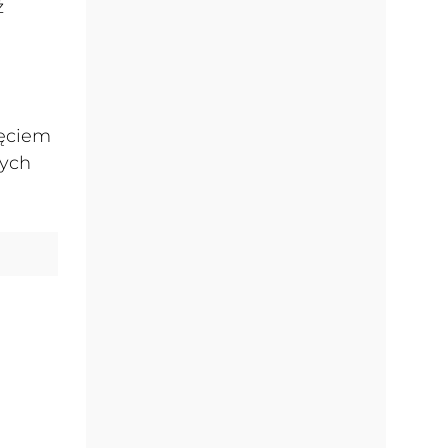
ż
ięciem
nych