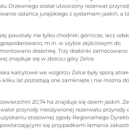
słu Drzewnego został utworzony rezerwat przyrod
wanie ostańca jurajskiego z systemem jaskiń, a t
zej powstały nie tylko chodniki górnicze, lecz odsł
h zagospodarowano, m.in. w szybie zejściowym do
zamontowano drabinkę. Trzy drabinki zamocowano
órej znajduje się w zboczu góry Zelce.
obiska kalcytowe we wzgórzu Zelce były sporą atrak
 kilku lat pozostają one zamknięte i nie można do
 powierzchni 20,74 ha znajduje się osiem jaskiń. Ze
y walor przyrody nieożywionej rezerwatu przyrody 
po uzyskaniu stosownej zgody Regionalnego Dyrekt
 powtarzającymi się przypadkami łamania zakaz