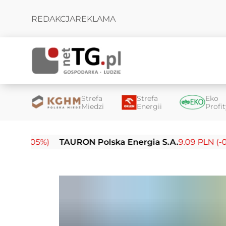
REDAKCJA
REKLAMA
Strefa
Strefa
Eko
Miedzi
Energii
Profi
05%)
TAURON Polska Energia S.A.
9.09 PLN (-0.14%)
E