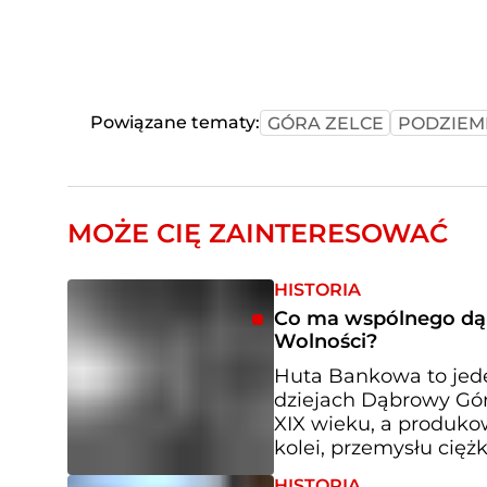
Powiązane tematy:
GÓRA ZELCE
PODZIEM
MOŻE CIĘ ZAINTERESOWAĆ
HISTORIA
Co ma wspólnego dą
Wolności?
Huta Bankowa to jed
dziejach Dąbrowy Górn
XIX wieku, a produkow
kolei, przemysłu cięż
HISTORIA