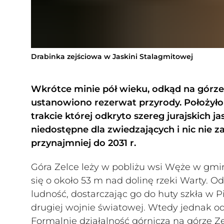
Drabinka zejściowa w Jaskini Stalagmitowej
Wkrótce minie pół wieku, odkąd na górze
ustanowiono rezerwat przyrody. Położyło 
trakcie której odkryto szereg jurajskich ja
niedostępne dla zwiedzających i nic nie za
przynajmniej do 2031 r.
Góra Zelce leży w pobliżu wsi Węże w gmin
się o około 53 m nad dolinę rzeki Warty. Od
ludność, dostarczając go do huty szkła w P
drugiej wojnie światowej. Wtedy jednak odb
Formalnie działalność górnicza na górze Zel