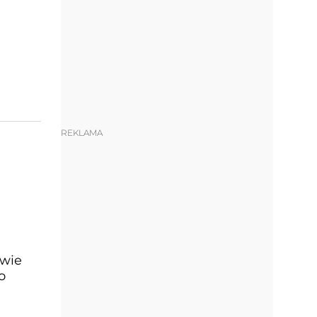
REKLAMA
owie
o