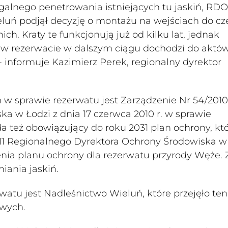
galnego penetrowania istniejących tu jaskiń, RD
uń podjął decyzję o montażu na wejściach do cz
ich. Kraty te funkcjonują już od kilku lat, jednak
w rezerwacie w dalszym ciągu dochodzi do aktó
- informuje Kazimierz Perek, regionalny dyrektor
 sprawie rezerwatu jest Zarządzenie Nr 54/2010
a w Łodzi z dnia 17 czerwca 2010 r. w sprawie
 też obowiązujący do roku 2031 plan ochrony, kt
11 Regionalnego Dyrektora Ochrony Środowiska w
ienia planu ochrony dla rezerwatu przyrody Węże. 
iania jaskiń.
atu jest Nadleśnictwo Wieluń, które przejęło ten
owych.