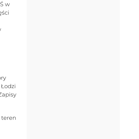
OŚ w
ęści
w
óry
 Łodzi
Zapisy
 teren