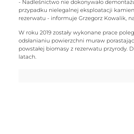
- Nadleśnictwo nie dokonywało demontażu 
przypadku nielegalnej eksploatacji kami
rezerwatu - informuje Grzegorz Kowalik, n
W roku 2019 zostały wykonane prace pole
odsłanianiu powierzchni muraw porastają
powstałej biomasy z rezerwatu przyrody. 
latach.