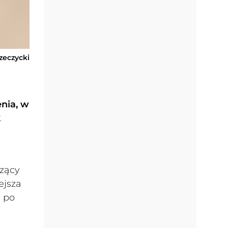
zeczycki
enia, w
k
szący
ejsza
e po