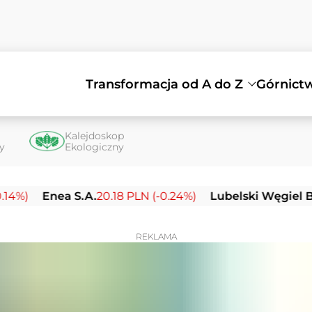
Transformacja od A do Z
Górnict
Kalejdoskop
ty
Ekologiczny
nea S.A.
20.18 PLN (-0.24%)
Lubelski Węgiel Bogdanka
REKLAMA