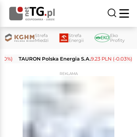
Strefa
Strefa
Eko
Miedzi
Energii
Profity
%)
TAURON Polska Energia S.A.
9.23 PLN (-0.03%)
Ene
REKLAMA