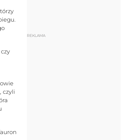
którzy
biegu.
go
REKLAMA
 czy
zowie
 czyli
óra
u
Tauron