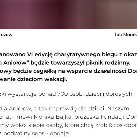
tróżów
fot: Moni
anowano VI edycję charytatywnego biegu z okaz
a Aniołów” będzie towarzyszył piknik rodzinny.
towy będzie cegiełką na wsparcie działalności D
wanie dzieciom wakacji.
i wystartuje ponad 700 osób, dzieci i dorosłych.
 dla Aniołów, a tak naprawdę dla dzieci. Naszymi
19 lat - mówi Monika Bajka, prezeska Fundacji Do
my wokół siebie osoby, które chcą zrobić coś dob
 podwójny sens - dodaje.