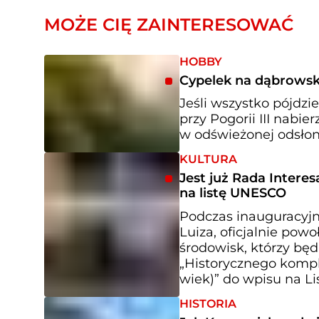
MOŻE CIĘ ZAINTERESOWAĆ
HOBBY
Cypelek na dąbrowskie
Jeśli wszystko pójdz
przy Pogorii III nabi
w odświeżonej odsłon
KULTURA
Jest już Rada Interes
na listę UNESCO
Podczas inauguracyjne
Luiza, oficjalnie pow
środowisk, którzy bę
„Historycznego komp
wiek)” do wpisu na L
HISTORIA