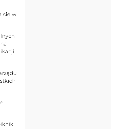
a się w
alnych
tna
ikacji
zarządu
stkich
ei
piknik