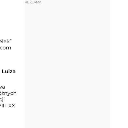
REKLAMA
elek”
ańcom
 Luiza
wa
różnych
ji
III–XX