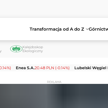
Transformacja od A do Z
Górnict
Kalejdoskop
ty
Ekologiczny
Enea S.A.
20.48 PLN (-0.14%)
Lubelski Węgiel Bogdank
REKLAMA