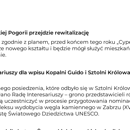
j Pogorii przejdzie rewitalizację
ie zgodnie z planem, przed końcem tego roku „Cyp
erze nowego kształtu i będzie mógł służyć mieszk
ie.
ariuszy dla wpisu Kopalni Guido i Sztolni Królowa
go posiedzenia, które odbyło się w Sztolni Królo
ołano Radę Interesariuszy – grono przedstawicieli 
dą uczestniczyć w procesie przygotowania nominac
leksu wydobycia węgla kamiennego w Zabrzu (XV
istę Światowego Dziedzictwa UNESCO.