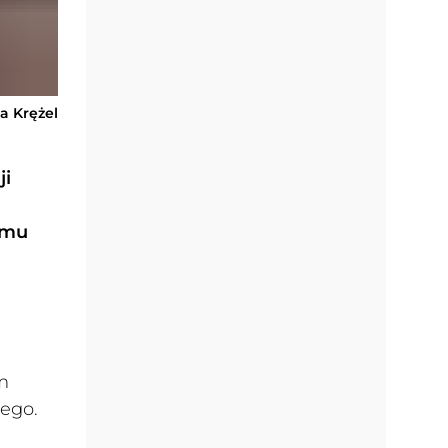
ka Krężel
ji
omu
m
rego.