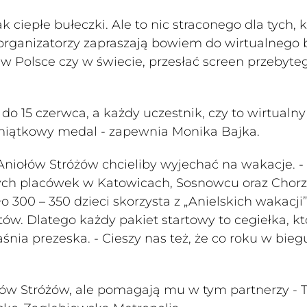
k ciepłe bułeczki. Ale to nic straconego dla tych, 
az organizatorzy zapraszają bowiem do wirtualnego 
 Polsce czy w świecie, przesłać screen przebyte
o 15 czerwca, a każdy uczestnik, czy to wirtualny
amiątkowy medal - zapewnia Monika Bajka.
Aniołów Stróżów chcieliby wyjechać na wakacje. -
ych placówek w Katowicach, Sosnowcu oraz Chor
300 – 350 dzieci skorzysta z „Anielskich wakacji”,
tów. Dlatego każdy pakiet startowy to cegiełka, kt
śnia prezeska. - Cieszy nas też, że co roku w bieg
ów Stróżów, ale pomagają mu w tym partnerzy - 