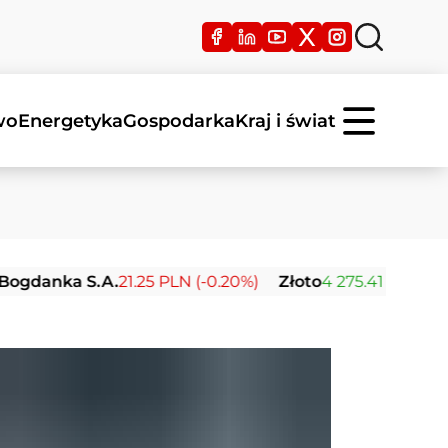
wo
Energetyka
Gospodarka
Kraj i świat
a S.A.
21.25 PLN (-0.20%)
Złoto
4 275.41 USD (+0.67%)