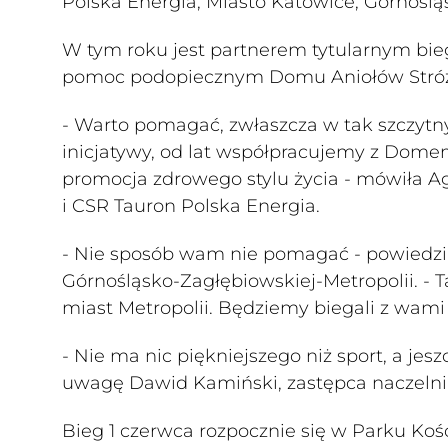
Polska Energia, Miasto Katowice, Górnośl
W tym roku jest partnerem tytularnym biegu
pomoc podopiecznym Domu Aniołów Stró
- Warto pomagać, zwłaszcza w tak szczytn
inicjatywy, od lat współpracujemy z Dome
promocja zdrowego stylu życia - mówiła Ag
i CSR Tauron Polska Energia.
- Nie sposób wam nie pomagać - powiedzia
Górnośląsko-Zagłębiowskiej-Metropolii. - 
miast Metropolii. Będziemy biegali z wami i
- Nie ma nic piękniejszego niż sport, a jes
uwagę Dawid Kamiński, zastępca naczelni
Bieg 1 czerwca rozpocznie się w Parku Kośc