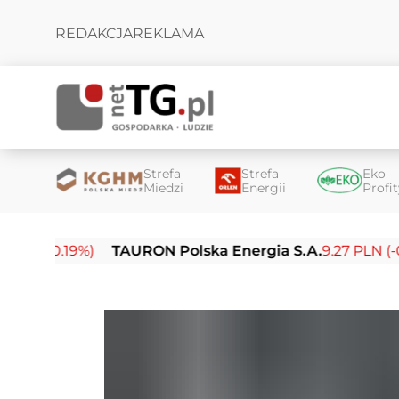
REDAKCJA
REKLAMA
Strefa
Strefa
Eko
Miedzi
Energii
Profi
.19%)
TAURON Polska Energia S.A.
9.27 PLN (-0.14%)