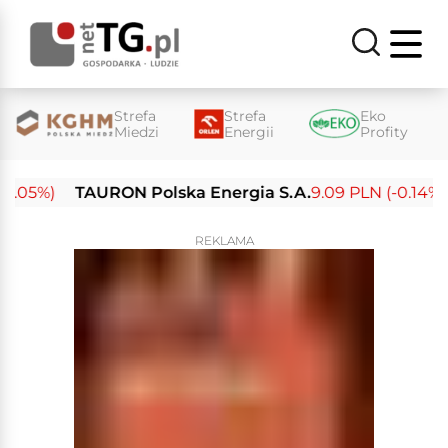
Strefa
Strefa
Eko
Miedzi
Energii
Profity
05%)
TAURON Polska Energia S.A.
9.09 PLN (-0.14%)
E
REKLAMA