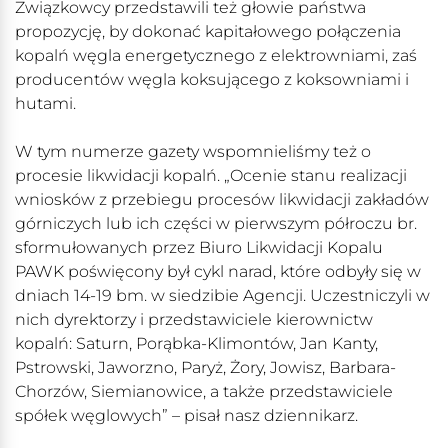
Związkowcy przedstawili też głowie państwa
propozycję, by dokonać kapitałowego połączenia
kopalń węgla energetycznego z elektrowniami, zaś
producentów węgla koksującego z koksowniami i
hutami.
W tym numerze gazety wspomnieliśmy też o
procesie likwidacji kopalń. „Ocenie stanu realizacji
wniosków z przebiegu procesów likwidacji zakładów
górniczych lub ich części w pierwszym półroczu br.
sformułowanych przez Biuro Likwidacji Kopalu
PAWK poświęcony był cykl narad, które odbyły się w
dniach 14-19 bm. w siedzibie Agencji. Uczestniczyli w
nich dyrektorzy i przedstawiciele kierownictw
kopalń: Saturn, Porąbka-Klimontów, Jan Kanty,
Pstrowski, Jaworzno, Paryż, Żory, Jowisz, Barbara-
Chorzów, Siemianowice, a także przedstawiciele
spółek węglowych” – pisał nasz dziennikarz.