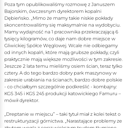
Poza tym opublikowaliśmy rozmowę z Januszem
Bajorskim, ówczesnym dyrektorem kopalni
Dębieńsko. „Mimo że mamy takie niskie pokłady
skoncentrowaliśmy się maksymalnie na wydobyciu.
Mamy wydajność na 1 pracownika przekraczającą 6
tysięcy kilogramów, co daje nam dobre miejsce w
Gliwickiej Spółce Węglowej. Wcale nie odbiegamy
od innych kopalń, które mają grubsze pokłady, czyli
praktycznie mają większe możliwości w tym zakresie.
Jeszcze 2 lata temu mieliśmy osiem ścian, teraz tylko
cztery. A do tego bardzo dobry park maszynowy w
zakresie urabiania na ścianach, bardzo dobre polskie
- co chciałbym szczególnie podkreślić - kombajny:
KGS 345 i KGS 245 produkcji katowickiego Famuru –
mówił dyrektor.
„Dreptanie w miejscu” – taki tytuł miał z kolei tekst o
restrukturyzacji górnictwa. „Narastające problemy ze
zbytem węgla z coraz większym trudem tłumione