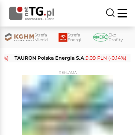
Strefa
Strefa
Eko
Miedzi
Energii
Profity
TAURON Polska Energia S.A.
9.09 PLN (-0.14%)
Enea 
REKLAMA