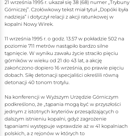
21 września 1995 r. ukazał się 38 (68) numer „Trybuny
Górniczej”. Czołówkowy tekst miał tytuł „Dopóki była
nadzieja” i dotyczył relacji z akcji ratunkowej w
kopalni Nowy Wirek.
11 września 1995 r. o godz. 13.57 w pokładzie 502 na
poziomie 711 metrów nastąpiło bardzo silne
tąpnięcie. W wyniku zawału życie straciło pięciu
górników w wieku od 21 do 43 lat, a akcję
zakończono dopiero 16 września, po prawie pięciu
dobach. Siłę detonacji specjaliści określili równą
detonacji 40 tonom trotylu.
Na konferencji w Wyższym Urzędzie Górniczym
podkreślono, że „tąpania mogą być w przyszłości
jednym z istotnych kryteriów przesądzających o
dalszym istnieniu kopalni, gdyż zagrożenie
tąpaniami występuje wprawdzie aż w 41 kopalniach
polskich, a z rejonów w których to