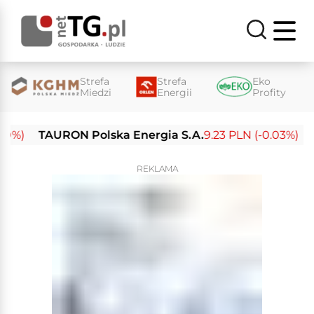
Strefa
Strefa
Eko
Miedzi
Energii
Profity
TAURON Polska Energia S.A.
9.23 PLN (-0.03%)
Enea
REKLAMA