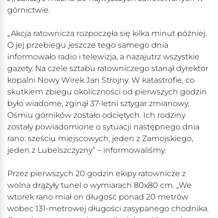
górnictwie.
„Akcja ratownicza rozpoczęła się kilka minut później.
O jej przebiegu jeszcze tego samego dnia
informowało radio i telewizja, a nazajutrz wszystkie
gazety. Na czele sztabu ratowniczego stanął dyrektor
kopalni Nowy Wirek Jan Strojny. W katastrofie, co
skutkiem zbiegu okoliczności od pierwszych godzin
było wiadome, zginął 37-letni sztygar zmianowy.
Ośmiu górników zostało odciętych. Ich rodziny
zostały powiadomione o sytuacji następnego dnia
rano: sześciu miejscowych, jeden z Zamojskiego,
jeden z Lubelszczyzny” – informowaliśmy.
Przez pierwszych 20 godzin ekipy ratownicze z
wolna drążyły tunel o wymiarach 80x80 cm. „We
wtorek rano miał on długość ponad 20 metrów
wobec 131-metrowej długości zasypanego chodnika.