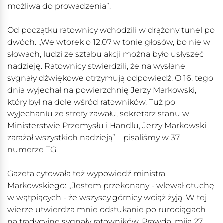
możliwa do prowadzenia”.
Od początku ratownicy wchodzili w drążony tunel po
dwóch. „We wtorek o 12.07 w tonie głosów, bo nie w
słowach, ludzi ze sztabu akcji można było usłyszeć
nadzieję. Ratownicy stwierdzili, że na wysłane
sygnały dźwiękowe otrzymują odpowiedź. O 16. tego
dnia wyjechał na powierzchnię Jerzy Markowski,
który był na dole wśród ratowników. Tuż po
wyjechaniu ze strefy zawału, sekretarz stanu w
Ministerstwie Przemysłu i Handlu, Jerzy Markowski
zarażał wszystkich nadzieją” – pisaliśmy w 37
numerze TG.
Gazeta cytowała też wypowiedź ministra
Markowskiego: „Jestem przekonany - wlewał otuchę
w wątpiących - że wszyscy górnicy wciąż żyją. W tej
wierze utwierdza mnie odstukanie po rurociągach
na tradycyjne sygnały ratowników. Prawda, mija 27