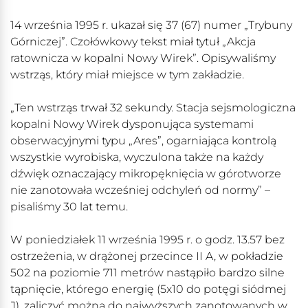
14 września 1995 r. ukazał się 37 (67) numer „Trybuny
Górniczej”. Czołówkowy tekst miał tytuł „Akcja
ratownicza w kopalni Nowy Wirek”. Opisywaliśmy
wstrząs, który miał miejsce w tym zakładzie.
„Ten wstrząs trwał 32 sekundy. Stacja sejsmologiczna
kopalni Nowy Wirek dysponująca systemami
obserwacyjnymi typu „Ares”, ogarniająca kontrolą
wszystkie wyrobiska, wyczulona także na każdy
dźwięk oznaczający mikropęknięcia w górotworze
nie zanotowała wcześniej odchyleń od normy” –
pisaliśmy 30 lat temu.
W poniedziałek 11 września 1995 r. o godz. 13.57 bez
ostrzeżenia, w drążonej przecince II A, w pokładzie
502 na poziomie 711 metrów nastąpiło bardzo silne
tąpnięcie, którego energię (5x10 do potęgi siódmej
J), zaliczyć można do najwyższych zanotowanych w