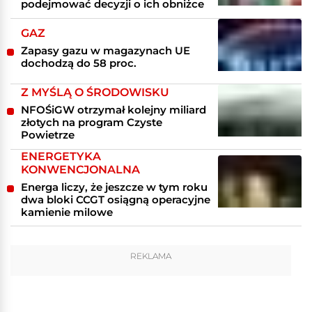
podejmować decyzji o ich obniżce
GAZ
Zapasy gazu w magazynach UE
dochodzą do 58 proc.
Z MYŚLĄ O ŚRODOWISKU
NFOŚiGW otrzymał kolejny miliard
złotych na program Czyste
Powietrze
ENERGETYKA
KONWENCJONALNA
Energa liczy, że jeszcze w tym roku
dwa bloki CCGT osiągną operacyjne
kamienie milowe
REKLAMA