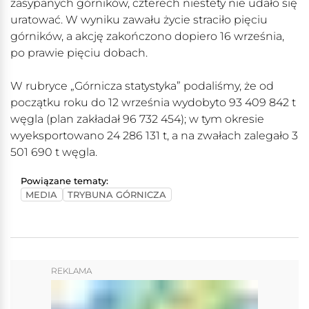
zasypanych górników, czterech niestety nie udało się
uratować. W wyniku zawału życie straciło pięciu
górników, a akcję zakończono dopiero 16 września,
po prawie pięciu dobach.
W rubryce „Górnicza statystyka” podaliśmy, że od
początku roku do 12 września wydobyto 93 409 842 t
węgla (plan zakładał 96 732 454); w tym okresie
wyeksportowano 24 286 131 t, a na zwałach zalegało 3
501 690 t węgla.
Powiązane tematy:
MEDIA
TRYBUNA GÓRNICZA
REKLAMA