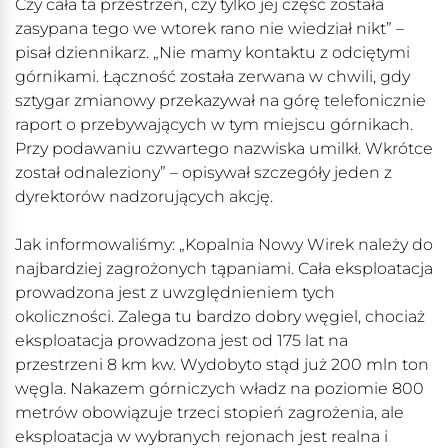
Czy cała ta przestrzeń, czy tylko jej część została
zasypana tego we wtorek rano nie wiedział nikt” –
pisał dziennikarz. „Nie mamy kontaktu z odciętymi
górnikami. Łączność została zerwana w chwili, gdy
sztygar zmianowy przekazywał na górę telefonicznie
raport o przebywających w tym miejscu górnikach.
Przy podawaniu czwartego nazwiska umilkł. Wkrótce
został odnaleziony” – opisywał szczegóły jeden z
dyrektorów nadzorujących akcję.
Jak informowaliśmy: „Kopalnia Nowy Wirek należy do
najbardziej zagrożonych tąpaniami. Cała eksploatacja
prowadzona jest z uwzględnieniem tych
okoliczności. Zalega tu bardzo dobry węgiel, chociaż
eksploatacja prowadzona jest od 175 lat na
przestrzeni 8 km kw. Wydobyto stąd już 200 mln ton
węgla. Nakazem górniczych władz na poziomie 800
metrów obowiązuje trzeci stopień zagrożenia, ale
eksploatacja w wybranych rejonach jest realna i