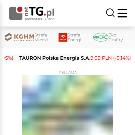
Strefa
Strefa
Eko
Miedzi
Energii
Profity
%)
TAURON Polska Energia S.A.
9.09 PLN (-0.14%)
En
REKLAMA