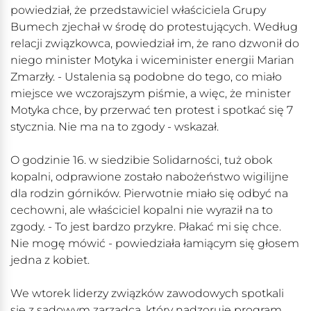
powiedział, że przedstawiciel właściciela Grupy
Bumech zjechał w środę do protestujących. Według
relacji związkowca, powiedział im, że rano dzwonił do
niego minister Motyka i wiceminister energii Marian
Zmarzły. - Ustalenia są podobne do tego, co miało
miejsce we wczorajszym piśmie, a więc, że minister
Motyka chce, by przerwać ten protest i spotkać się 7
stycznia. Nie ma na to zgody - wskazał.
O godzinie 16. w siedzibie Solidarności, tuż obok
kopalni, odprawione zostało nabożeństwo wigilijne
dla rodzin górników. Pierwotnie miało się odbyć na
cechowni, ale właściciel kopalni nie wyraził na to
zgody. - To jest bardzo przykre. Płakać mi się chce.
Nie mogę mówić - powiedziała łamiącym się głosem
jedna z kobiet.
We wtorek liderzy związków zawodowych spotkali
się z sądowym zarządcą, który nadzoruje program