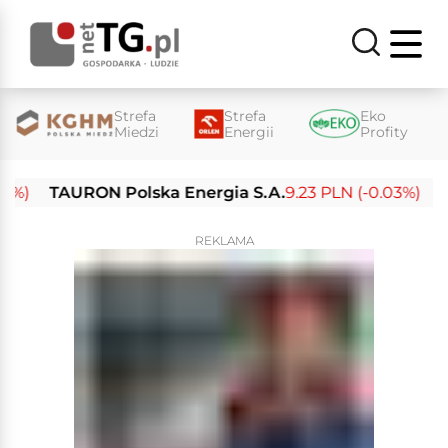
Strefa
Strefa
Eko
Miedzi
Energii
Profity
)
TAURON Polska Energia S.A.
9.23 PLN (-0.03%)
Enea
REKLAMA