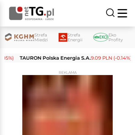
Strefa
Strefa
Eko
Miedzi
Energii
Profity
%)
TAURON Polska Energia S.A.
9.09 PLN (-0.14%)
En
REKLAMA