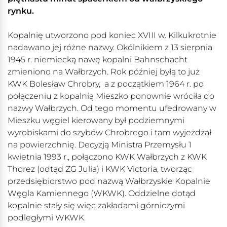
rynku.
Kopalnię utworzono pod koniec XVIII w. Kilkukrotnie
nadawano jej różne nazwy. Okólnikiem z 13 sierpnia
1945 r. niemiecką nawę kopalni Bahnschacht
zmieniono na Wałbrzych. Rok później byłą to już
KWK Bolesław Chrobry, a z początkiem 1964 r. po
połączeniu z kopalnią Mieszko ponownie wróciła do
nazwy Wałbrzych. Od tego momentu ufedrowany w
Mieszku węgiel kierowany był podziemnymi
wyrobiskami do szybów Chrobrego i tam wyjeżdżał
na powierzchnię. Decyzją Ministra Przemysłu 1
kwietnia 1993 r., połączono KWK Wałbrzych z KWK
Thorez (odtąd ZG Julia) i KWK Victoria, tworząc
przedsiębiorstwo pod nazwą Wałbrzyskie Kopalnie
Węgla Kamiennego (WKWK). Oddzielne dotąd
kopalnie stały się więc zakładami górniczymi
podległymi WKWK.