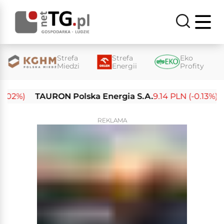
Strefa
Strefa
Eko
Miedzi
Energii
Profity
2%)
TAURON Polska Energia S.A.
9.14 PLN (-0.13%)
En
REKLAMA