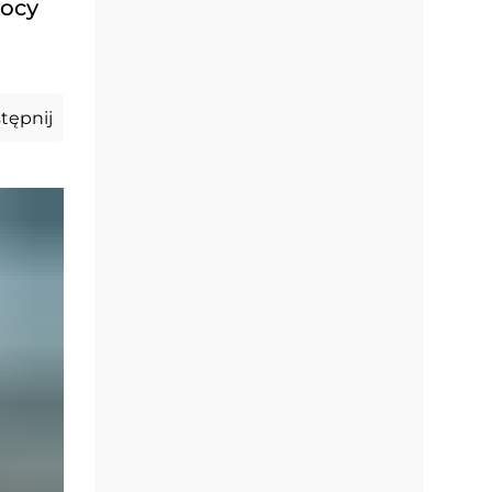
mocy
tępnij