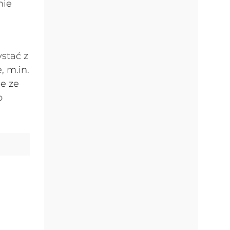
nie
stać z
 m.in.
e ze
o