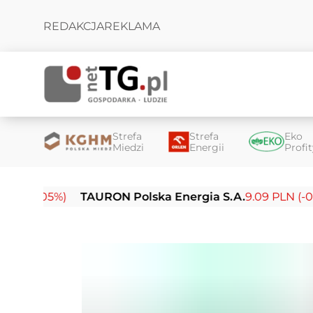
REDAKCJA
REKLAMA
Strefa
Strefa
Eko
Miedzi
Energii
Profi
05%)
TAURON Polska Energia S.A.
9.09 PLN (-0.14%)
E