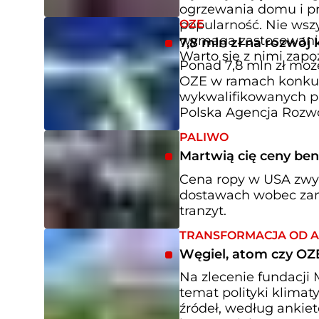
ogrzewania domu i pr
OZE
popularność. Nie wszy
wymaga zastosowania 
7,8 mln zł na rozwój
Warto się z nimi zapo
Ponad 7,8 mln zł może
OZE w ramach konkurs
wykwalifikowanych p
Polska Agencja Rozwo
PALIWO
Martwią cię ceny ben
Cena ropy w USA zwyż
dostawach wobec zam
tranzyt.
TRANSFORMACJA OD A
Węgiel, atom czy OZE
Na zlecenie fundacj
temat polityki klimat
źródeł, według ankie