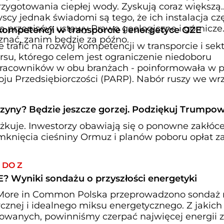
zygotowania ciepłej wody. Zyskują coraz większą
scy jednak świadomi są tego, że ich instalacja cz
przepisów ustawy Prawo geologiczne i górnicze
 kompetencji w transporcie i energetyce OZE
znać, zanim będzie za późno.
 trafić na rozwój kompetencji w transporcie i sek
u, którego celem jest ograniczenie niedoboru
racowników w obu branżach - poinformowała w p
ju Przedsiębiorczości (PARP). Nabór ruszy we wrz
zyny? Będzie jeszcze gorzej. Podziękuj Trumpow
kuje. Inwestorzy obawiają się o ponowne zakłóc
knięcia cieśniny Ormuz i planów poboru opłat z
 DO Z
? Wyniki sondażu o przyszłości energetyki
i More in Common Polska przeprowadzono sondaż
ycznej i idealnego miksu energetycznego. Z jakich
towanych, powinniśmy czerpać najwięcej energii 