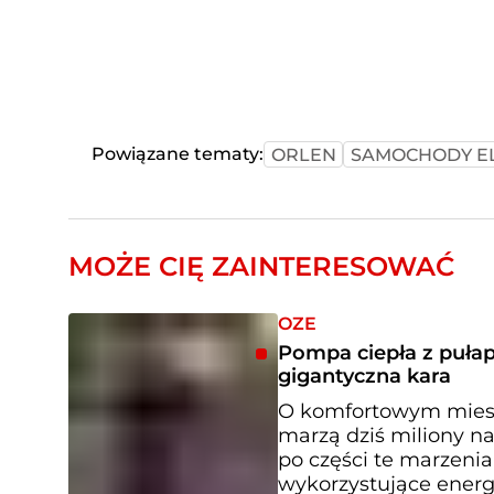
Powiązane tematy:
ORLEN
SAMOCHODY E
MOŻE CIĘ ZAINTERESOWAĆ
OZE
Pompa ciepła z pułap
gigantyczna kara
O komfortowym miesz
marzą dziś miliony 
po części te marzeni
wykorzystujące energ