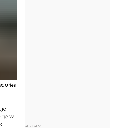
ot: Orlen
uje
rge w
k
REKLAMA