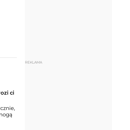
REKLAMA
ozi ci
cznie,
 mogą