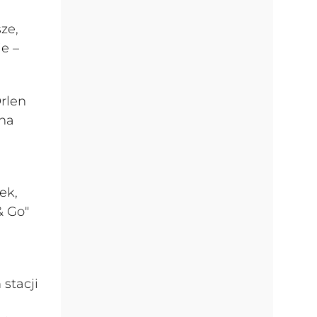
ze,
e –
rlen
 na
ek,
& Go"
stacji