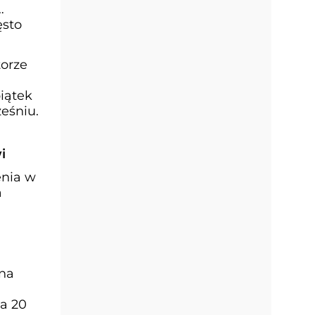
ęsto
.
torze
iątek
eśniu.
i
enia w
a
 na
za 20