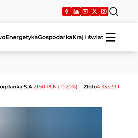
wo
Energetyka
Gospodarka
Kraj i świat
 S.A.
21.50 PLN (-0.20%)
Złoto
4 333.39 USD (-0.24%)
S