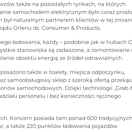
owców także na pozostałych rynkach, na których
anie samochodem elektrycznym było coraz prosts
en był naturalnym partnerem klientów w tej zmiani
ządu Orlenu ds. Consumer & Products.
iego ładowania, każdy – podobnie jak w hubach O
ystkie stanowiska są zadaszone, a zamontowane
ilanie obiektu energią ze źródeł odnawialnych.
posażono także w toalety, miejsca odpoczynku,
z samoobsługowy sklep z szeroką ofertą przekąs
soriów samochodowych. Dzięki technologii „Grab 
działu personelu i bez konieczności ręcznego
ech. Koncern posiada tam ponad 600 tradycyjnych 
tar, a także 220 punktów ładowania pojazdów