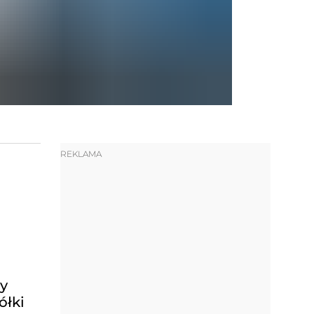
REKLAMA
zy
ółki