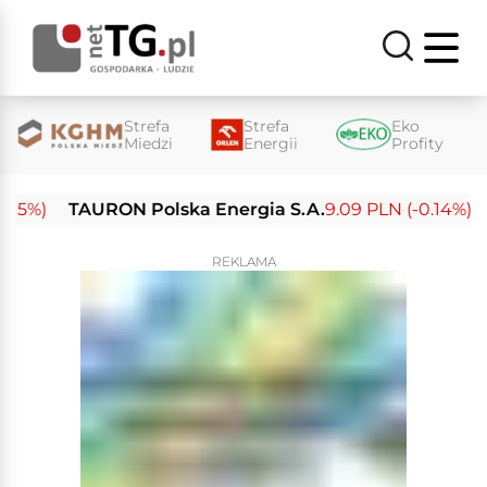
Strefa
Strefa
Eko
Miedzi
Energii
Profity
%)
TAURON Polska Energia S.A.
9.09 PLN (-0.14%)
En
REKLAMA