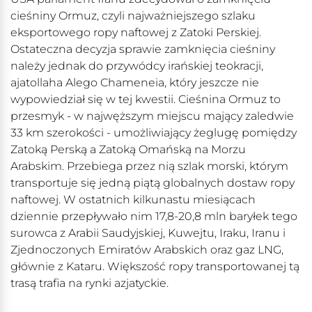
cieśniny Ormuz, czyli najważniejszego szlaku
eksportowego ropy naftowej z Zatoki Perskiej.
Ostateczna decyzja sprawie zamknięcia cieśniny
należy jednak do przywódcy irańskiej teokracji,
ajatollaha Alego Chameneia, który jeszcze nie
wypowiedział się w tej kwestii. Cieśnina Ormuz to
przesmyk - w najwęższym miejscu mający zaledwie
33 km szerokości - umożliwiający żeglugę pomiędzy
Zatoką Perską a Zatoką Omańską na Morzu
Arabskim. Przebiega przez nią szlak morski, którym
transportuje się jedną piątą globalnych dostaw ropy
naftowej. W ostatnich kilkunastu miesiącach
dziennie przepływało nim 17,8-20,8 mln baryłek tego
surowca z Arabii Saudyjskiej, Kuwejtu, Iraku, Iranu i
Zjednoczonych Emiratów Arabskich oraz gaz LNG,
głównie z Kataru. Większość ropy transportowanej tą
trasą trafia na rynki azjatyckie.