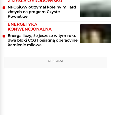
Z MYŚLĄ O ŚRODOWISKU
NFOŚiGW otrzymał kolejny miliard
złotych na program Czyste
Powietrze
ENERGETYKA
KONWENCJONALNA
Energa liczy, że jeszcze w tym roku
dwa bloki CCGT osiągną operacyjne
kamienie milowe
REKLAMA