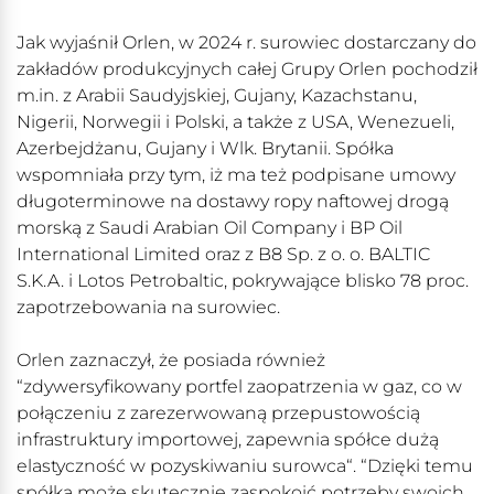
Jak wyjaśnił Orlen, w 2024 r. surowiec dostarczany do
zakładów produkcyjnych całej Grupy Orlen pochodził
m.in. z Arabii Saudyjskiej, Gujany, Kazachstanu,
Nigerii, Norwegii i Polski, a także z USA, Wenezueli,
Azerbejdżanu, Gujany i Wlk. Brytanii. Spółka
wspomniała przy tym, iż ma też podpisane umowy
długoterminowe na dostawy ropy naftowej drogą
morską z Saudi Arabian Oil Company i BP Oil
International Limited oraz z B8 Sp. z o. o. BALTIC
S.K.A. i Lotos Petrobaltic, pokrywające blisko 78 proc.
zapotrzebowania na surowiec.
Orlen zaznaczył, że posiada również
“zdywersyfikowany portfel zaopatrzenia w gaz, co w
połączeniu z zarezerwowaną przepustowością
infrastruktury importowej, zapewnia spółce dużą
elastyczność w pozyskiwaniu surowca“. “Dzięki temu
spółka może skutecznie zaspokoić potrzeby swoich