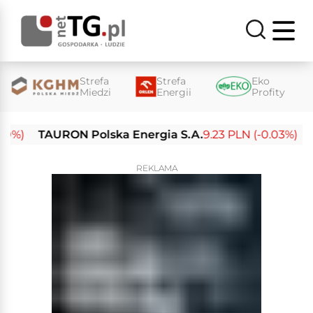
Strefa
Strefa
Eko
Miedzi
Energii
Profity
TAURON Polska Energia S.A.
9.23 PLN (-0.03%)
Enea
REKLAMA