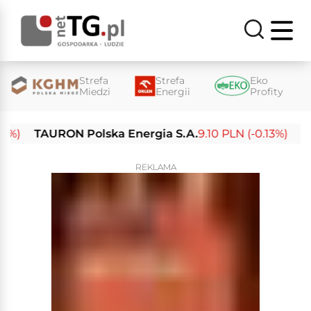
Strefa
Strefa
Eko
Miedzi
Energii
Profity
TAURON Polska Energia S.A.
9.10 PLN (-0.13%)
Enea 
REKLAMA