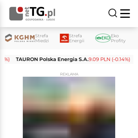
Strefa
Strefa
Eko
Miedzi
Energii
Profity
TAURON Polska Energia S.A.
9.09 PLN (-0.14%)
Enea
REKLAMA