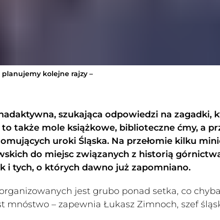
planujemy kolejne rajzy –
 nadaktywna, szukająca odpowiedzi na zagadki, k
to także mole książkowe, biblioteczne ćmy, a pr
romujących uroki Śląska. Na przełomie kilku min
wskich do miejsc związanych z historią górnictwa
 i tych, o których dawno już zapomniano.
 organizowanych jest grubo ponad setka, co chyb
jest mnóstwo – zapewnia Łukasz Zimnoch, szef śląs