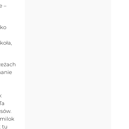
e –
tko
koła,
rzeżach
manie
:
Ta
asów.
amilok
 tu