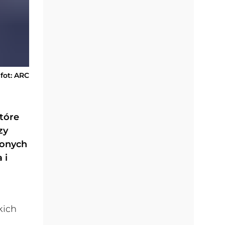
fot: ARC
tóre
zy
ionych
 i
a
kich