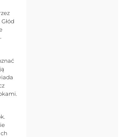
rzez
. Głód
e
–
oznać
ją
wiada
cz
okami.
k.
ie
ich