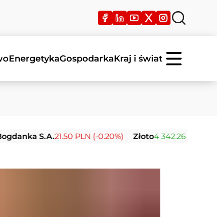
wo
Energetyka
Gospodarka
Kraj i świat
 S.A.
21.50 PLN (-0.20%)
Złoto
4 342.26 USD (0.00%)
S