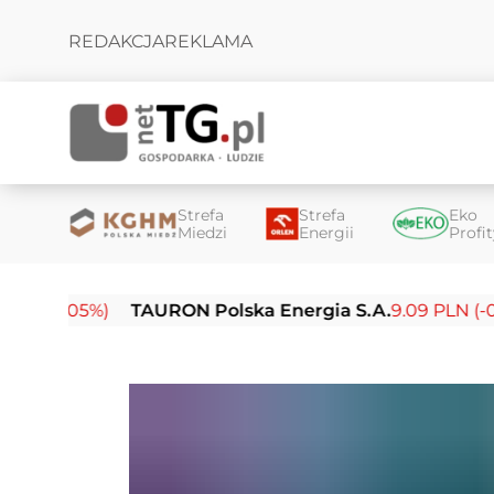
REDAKCJA
REKLAMA
Strefa
Strefa
Eko
Miedzi
Energii
Profi
05%)
TAURON Polska Energia S.A.
9.09 PLN (-0.14%)
E