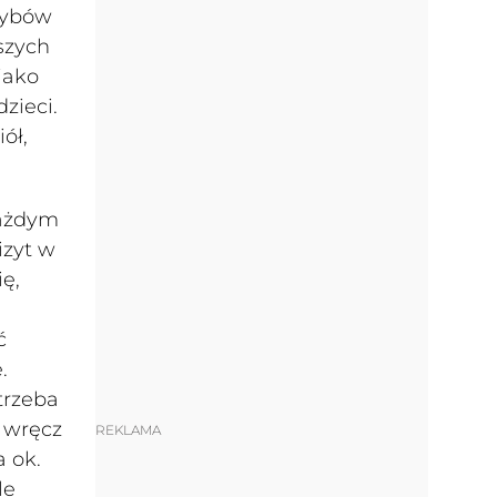
szybów
szych
jako
zieci.
ół,
każdym
izyt w
ę,
ć
.
trzeba
a wręcz
REKLAMA
 ok.
le