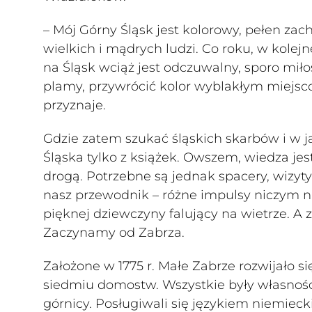
– Mój Górny Śląsk jest kolorowy, pełen za
wielkich i mądrych ludzi. Co roku, w kolej
na Śląsk wciąż jest odczuwalny, sporo mił
plamy, przywrócić kolor wyblakłym miejsc
przyznaje.
Gdzie zatem szukać śląskich skarbów i w j
Śląska tylko z książek. Owszem, wiedza je
drogą. Potrzebne są jednak spacery, wizyt
nasz przewodnik – różne impulsy niczym n
pięknej dziewczyny falujący na wietrze. A
Zaczynamy od Zabrza.
Założone w 1775 r. Małe Zabrze rozwijało si
siedmiu domostw. Wszystkie były własności
górnicy. Posługiwali się językiem niemiec