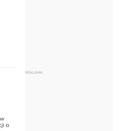
REKLAMA
 w
ji o