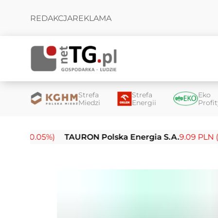
REDAKCJA
REKLAMA
Strefa
Strefa
Eko
Miedzi
Energii
Profi
0.05%)
TAURON Polska Energia S.A.
9.09 PLN (-0.14%)