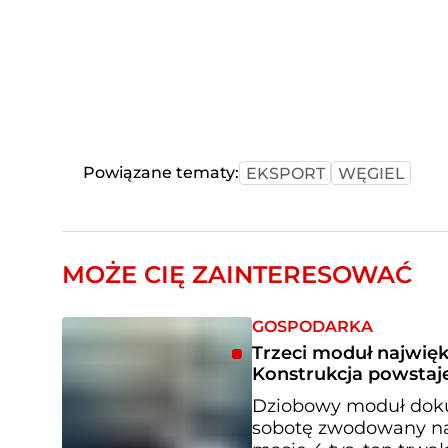
Powiązane tematy:
EKSPORT
WĘGIEL
MOŻE CIĘ ZAINTERESOWAĆ
GOSPODARKA
Trzeci moduł najwię
Konstrukcja powstaje
Dziobowy moduł doku 
sobotę zwodowany na 