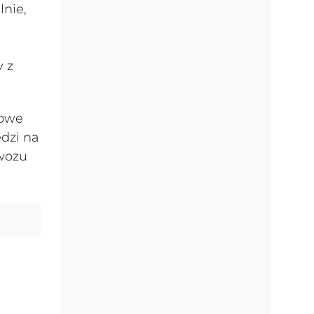
lnie,
y z
kowe
dzi na
ywozu