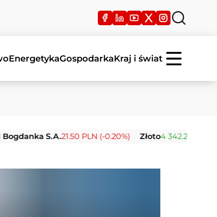
wo
Energetyka
Gospodarka
Kraj i świat
ka S.A.
21.50 PLN (-0.20%)
Złoto
4 342.26 USD (0.00%)