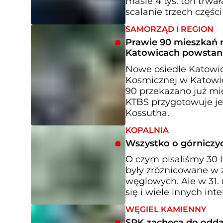
masie 4 tys. ton trwa
scalanie trzech częś
SAMORZĄD I REGION
Prawie 90 mieszkań n
Katowicach powstani
Nowe osiedle Katowi
Kosmicznej w Katowic
90 przekazano już mi
KTBS przygotowuje je
Kossutha.
KOPALNIA
Wszystko o górniczyc
O czym pisaliśmy 30 
były zróżnicowane w z
węglowych. Ale w 31. 
się i wiele innych in
WĘGIEL KAMIENNY
SRK zachęca do odda