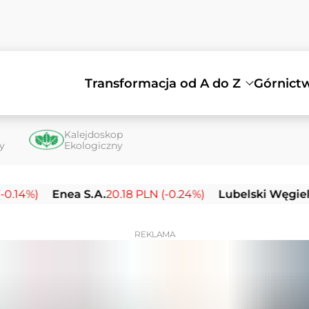
Transformacja od A do Z
Górnict
Kalejdoskop
ty
Ekologiczny
Enea S.A.
20.18 PLN (-0.24%)
Lubelski Węgiel Bogdan
REKLAMA