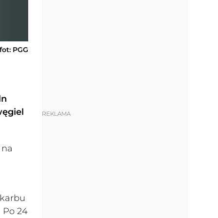
fot: PGG
ln
węgiel
REKLAMA
 na
Skarbu
 Po 24