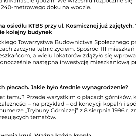
ła kilkanaście godzin. We wrześniu rozpocznie się
ci 240-metrowego doku na wodzie.
a osiedlu KTBS przy ul. Kosmicznej już zajętych.
e kolejny budynek
ckiego Towarzystwa Budownictwa Społecznego prz
ach zaczyna tętnić życiem. Spośród 111 mieszkań 
eszkańcom, a wielu lokatorów zdążyło się wprowa
dnocześnie następną inwestycję mieszkaniową prz
h płacach. Jakie było średnie wynagrodzenie?
lat temu? Przede wszystkim o płacach górników, 
ależności – na przykład – od kondycji kopalń i sp
numerze „Trybuny Górniczej” z 8 sierpnia 1996 r. z
teresujących tematów.
wania krwi. Ważna każda kropla