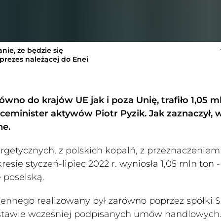
nie, że będzie się
 prezes należącej do Enei
równo do krajów UE jak i poza Unię, trafiło 1,05 m
eminister aktywów Piotr Pyzik. Jak zaznaczył, 
ne.
getycznych, z polskich kopalń, z przeznaczeniem
esie styczeń-lipiec 2022 r. wyniosła 1,05 mln ton -
 poselską.
iennego realizowany był zarówno poprzez spółki 
dstawie wcześniej podpisanych umów handlowych.