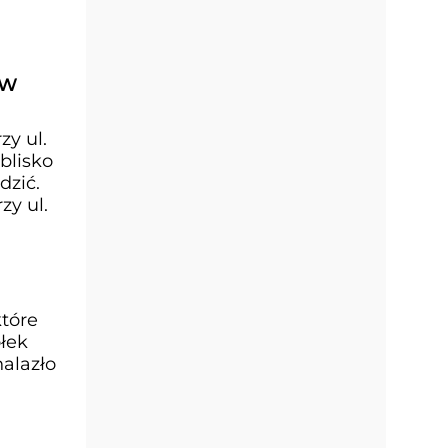
 W
y ul.
blisko
dzić.
y ul.
które
ółek
nalazło