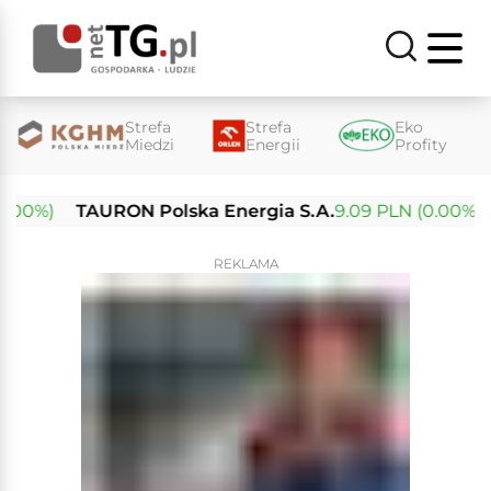
Strefa
Strefa
Eko
Miedzi
Energii
Profity
0%)
TAURON Polska Energia S.A.
9.09 PLN (0.00%)
E
REKLAMA