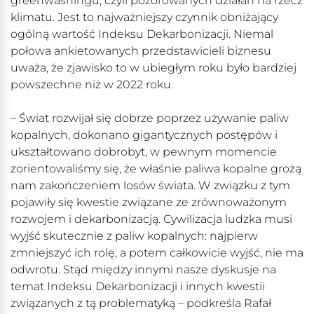
greenwashingu, czyli pozorowanych działań na rzecz
klimatu. Jest to najważniejszy czynnik obniżający
ogólną wartość Indeksu Dekarbonizacji. Niemal
połowa ankietowanych przedstawicieli biznesu
uważa, że zjawisko to w ubiegłym roku było bardziej
powszechne niż w 2022 roku.
– Świat rozwijał się dobrze poprzez używanie paliw
kopalnych, dokonano gigantycznych postępów i
ukształtowano dobrobyt, w pewnym momencie
zorientowaliśmy się, że właśnie paliwa kopalne grożą
nam zakończeniem losów świata. W związku z tym
pojawiły się kwestie związane ze zrównoważonym
rozwojem i dekarbonizacją. Cywilizacja ludzka musi
wyjść skutecznie z paliw kopalnych: najpierw
zmniejszyć ich rolę, a potem całkowicie wyjść, nie ma
odwrotu. Stąd między innymi nasze dyskusje na
temat Indeksu Dekarbonizacji i innych kwestii
związanych z tą problematyką – podkreśla Rafał