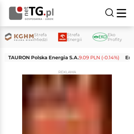
Strefa
Strefa
Eko
Miedzi
Energii
Profity
AURON Polska Energia S.A.
9.09 PLN (-0.14%)
Enea S.A
REKLAMA