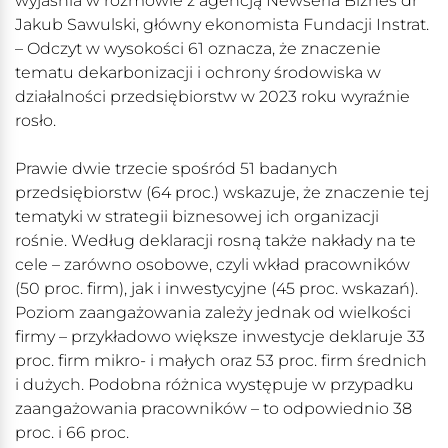
wyjaśnia w rozmowie z agencją Newseria Biznes dr
Jakub Sawulski, główny ekonomista Fundacji Instrat.
– Odczyt w wysokości 61 oznacza, że znaczenie
tematu dekarbonizacji i ochrony środowiska w
działalności przedsiębiorstw w 2023 roku wyraźnie
rosło.
Prawie dwie trzecie spośród 51 badanych
przedsiębiorstw (64 proc.) wskazuje, że znaczenie tej
tematyki w strategii biznesowej ich organizacji
rośnie. Według deklaracji rosną także nakłady na te
cele – zarówno osobowe, czyli wkład pracowników
(50 proc. firm), jak i inwestycyjne (45 proc. wskazań).
Poziom zaangażowania zależy jednak od wielkości
firmy – przykładowo większe inwestycje deklaruje 33
proc. firm mikro- i małych oraz 53 proc. firm średnich
i dużych. Podobna różnica występuje w przypadku
zaangażowania pracowników – to odpowiednio 38
proc. i 66 proc.