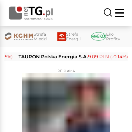
Strefa
Strefa
Eko
Miedzi
Energii
Profity
%)
TAURON Polska Energia S.A.
9.09 PLN (-0.14%)
Ene
REKLAMA