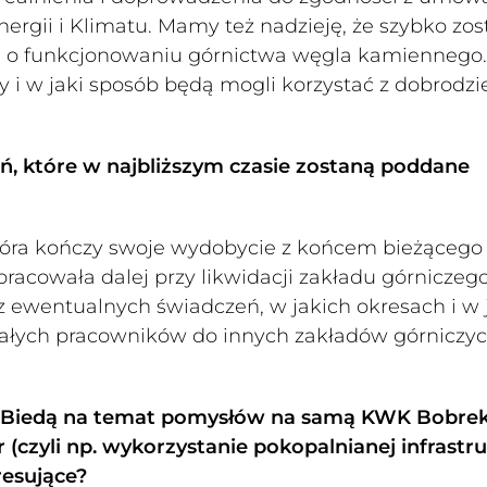
ergii i Klimatu. Mamy też nadzieję, że szybko zos
 o funkcjonowaniu górnictwa węgla kamiennego.
i w jaki sposób będą mogli korzystać z dobrodzi
alń, które w najbliższym czasie zostaną poddane
 która kończy swoje wydobycie z końcem bieżącego 
pracowała dalej przy likwidacji zakładu górniczego
 z ewentualnych świadczeń, w jakich okresach i w 
tałych pracowników do innych zakładów górniczyc
ą Biedą na temat pomysłów na samą KWK Bobrek
r (czyli np. wykorzystanie pokopalnianej infrastr
resujące?