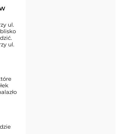
 W
y ul.
blisko
dzić.
y ul.
które
ółek
nalazło
dzie