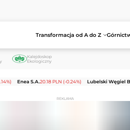
Transformacja od A do Z
Górnict
Kalejdoskop
ty
Ekologiczny
nea S.A.
20.18 PLN (-0.24%)
Lubelski Węgiel Bogdanka
REKLAMA