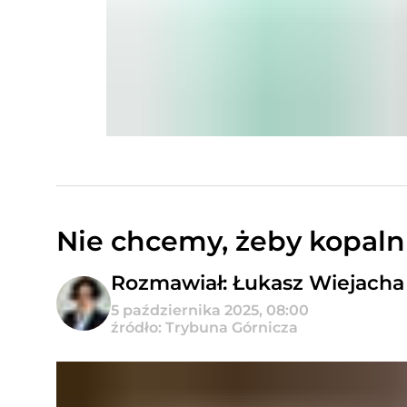
Nie chcemy, żeby kopaln
Rozmawiał: Łukasz Wiejacha
5 października 2025, 08:00
źródło: Trybuna Górnicza