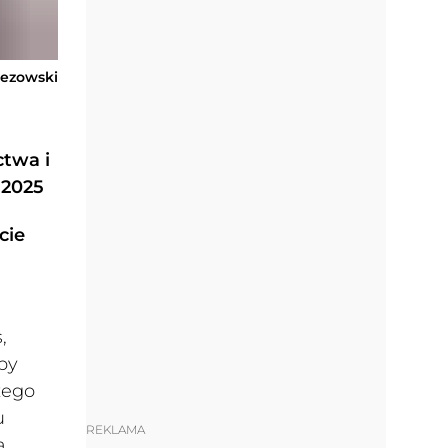
rezowski
twa i
 2025
cie
,
by
zego
u
REKLAMA
ą