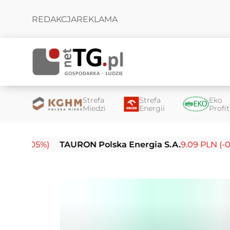
REDAKCJA
REKLAMA
Strefa
Strefa
Eko
Miedzi
Energii
Profi
5%)
TAURON Polska Energia S.A.
9.09 PLN (-0.14%)
E