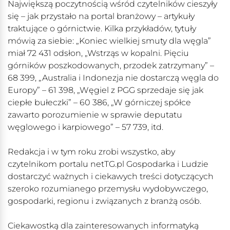
Największą poczytnością wśród czytelników cieszyły
się – jak przystało na portal branżowy – artykuły
traktujące o górnictwie. Kilka przykładów, tytuły
mówią za siebie: „Koniec wielkiej smuty dla węgla”
miał 72 431 odsłon, „Wstrząs w kopalni. Pięciu
górników poszkodowanych, przodek zatrzymany” –
68 399, „Australia i Indonezja nie dostarczą węgla do
Europy” – 61 398, „Węgiel z PGG sprzedaje się jak
ciepłe bułeczki” – 60 386, „W górniczej spółce
zawarto porozumienie w sprawie deputatu
węglowego i karpiowego” – 57 739, itd.
Redakcja i w tym roku zrobi wszystko, aby
czytelnikom portalu netTG.pl Gospodarka i Ludzie
dostarczyć ważnych i ciekawych treści dotyczących
szeroko rozumianego przemysłu wydobywczego,
gospodarki, regionu i związanych z branżą osób.
Ciekawostką dla zainteresowanych informatyką