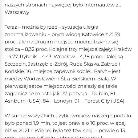
naszych stronach najwięcej było Internautów z...
Warszawy.
Teraz – można by rzec – sytuacja uległa
znormalizowaniu – prym wiodą Katowice z 21,59
proc., ale na drugim miejscu mocno trzyma się
stolica – 8,32 proc. Kolejne trzy miejsca zajęły: Kraków
– 4,77, Rybnik – 4,43, Wrocław – 4,38 proc. Dalej są
Szczecin, Jastrzębie-Zdrój, Ruda Śląska, Zabrze i
Końskie. 16. miejsce zapewnił sobie... Paryż – jest
między Wodzisławiem Śl. a Bielskiem-Białą. W
pierwszej setce miejscowości znalazły się takie
zagraniczne miasta jak: 77. pozycja - Dublin, 81. -
Ashburn (USA), 84 – Londyn, 91 – Forest City (USA).
W sumie wszystkich użytkowników naszego portalu
było ponad 1,9 mln, to jest prawie o 10 proc. więcej
niż w 2021 r. Więcej było też tzw. sesji – prawie o 13
proc., w sumie 6 mln. I chociaż przemysł