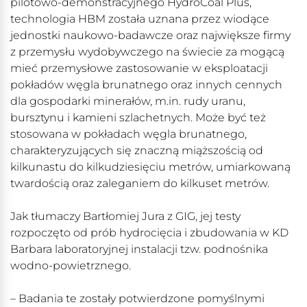
pilotowo-demonstracyjnego HydroCoal Plus,
technologia HBM została uznana przez wiodące
jednostki naukowo-badawcze oraz największe firmy
z przemysłu wydobywczego na świecie za mogącą
mieć przemysłowe zastosowanie w eksploatacji
pokładów węgla brunatnego oraz innych cennych
dla gospodarki minerałów, m.in. rudy uranu,
bursztynu i kamieni szlachetnych. Może być też
stosowana w pokładach węgla brunatnego,
charakteryzujących się znaczną miąższością od
kilkunastu do kilkudziesięciu metrów, umiarkowaną
twardością oraz zaleganiem do kilkuset metrów.
Jak tłumaczy Bartłomiej Jura z GIG, jej testy
rozpoczęto od prób hydrocięcia i zbudowania w KD
Barbara laboratoryjnej instalacji tzw. podnośnika
wodno-powietrznego.
– Badania te zostały potwierdzone pomyślnymi