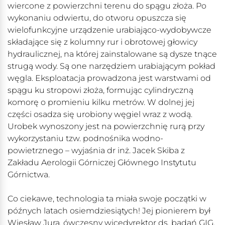
wiercone z powierzchni terenu do spągu złoża. Po
wykonaniu odwiertu, do otworu opuszcza się
wielofunkcyjne urządzenie urabiająco-wydobywcze
składające się z kolumny rur i obrotowej głowicy
hydraulicznej, na której zainstalowane są dysze tnące
strugą wody. Są one narzędziem urabiającym pokład
węgla. Eksploatacja prowadzona jest warstwami od
spągu ku stropowi złoża, formując cylindryczną
komorę o promieniu kilku metrów. W dolnej jej
części osadza się urobiony węgiel wraz z wodą.
Urobek wynoszony jest na powierzchnię rurą przy
wykorzystaniu tzw. podnośnika wodno-
powietrznego – wyjaśnia dr inż. Jacek Skiba z
Zakładu Aerologii Górniczej Głównego Instytutu
Górnictwa.
Co ciekawe, technologia ta miała swoje początki w
późnych latach osiemdziesiątych! Jej pionierem był
Wiesław Jura, ówczesny wicedyrektor ds. badań GIG.