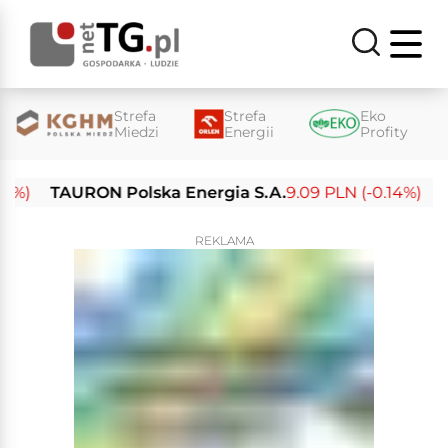
Strefa
Strefa
Eko
Miedzi
Energii
Profity
TAURON Polska Energia S.A.
9.09 PLN (-0.14%)
Enea 
REKLAMA