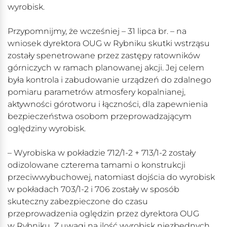
wyrobisk.
Przypomnijmy, że wcześniej – 31 lipca br. – na
wniosek dyrektora OUG w Rybniku skutki wstrząsu
zostały spenetrowane przez zastępy ratowników
górniczych w ramach planowanej akcji. Jej celem
była kontrola i zabudowanie urządzeń do zdalnego
pomiaru parametrów atmosfery kopalnianej,
aktywności górotworu i łączności, dla zapewnienia
bezpieczeństwa osobom przeprowadzającym
oględziny wyrobisk.
– Wyrobiska w pokładzie 712/1-2 + 713/1-2 zostały
odizolowane czterema tamami o konstrukcji
przeciwwybuchowej, natomiast dojścia do wyrobisk
w pokładach 703/1-2 i 706 zostały w sposób
skuteczny zabezpieczone do czasu
przeprowadzenia oględzin przez dyrektora OUG
w Rybniku. Z uwagi na ilość wyrobisk niezbędnych