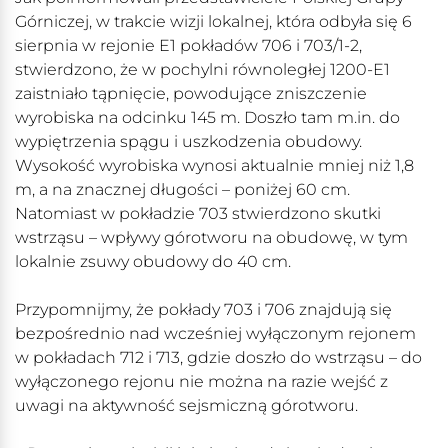
Górniczej, w trakcie wizji lokalnej, która odbyła się 6
sierpnia w rejonie E1 pokładów 706 i 703/1-2,
stwierdzono, że w pochylni równoległej 1200-E1
zaistniało tąpnięcie, powodujące zniszczenie
wyrobiska na odcinku 145 m. Doszło tam m.in. do
wypiętrzenia spągu i uszkodzenia obudowy.
Wysokość wyrobiska wynosi aktualnie mniej niż 1,8
m, a na znacznej długości – poniżej 60 cm.
Natomiast w pokładzie 703 stwierdzono skutki
wstrząsu – wpływy górotworu na obudowę, w tym
lokalnie zsuwy obudowy do 40 cm.
Przypomnijmy, że pokłady 703 i 706 znajdują się
bezpośrednio nad wcześniej wyłączonym rejonem
w pokładach 712 i 713, gdzie doszło do wstrząsu – do
wyłączonego rejonu nie można na razie wejść z
uwagi na aktywność sejsmiczną górotworu.