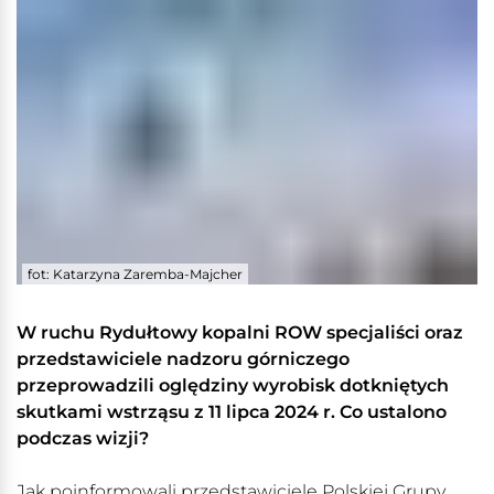
fot: Katarzyna Zaremba-Majcher
W ruchu Rydułtowy kopalni ROW specjaliści oraz
przedstawiciele nadzoru górniczego
przeprowadzili oględziny wyrobisk dotkniętych
skutkami wstrząsu z 11 lipca 2024 r. Co ustalono
podczas wizji?
Jak poinformowali przedstawiciele Polskiej Grupy