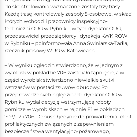
do skontrolowania wyznaczone zostały trzy trasy.
Każdą trasę kontrolowały zespoły 5-osobowe, w skład
których wchodzili pracownicy inspekcyjno-
techniczni OUG w Rybniku, w tym dyrektor OUG,
przedstawiciel przedsiębiorcy i dyrekcja KWK ROW
w Rybniku – poinformowała Anna Swiniarska-Tadla,
rzecznik prasowy WUG w Katowicach.
– W wyniku oględzin stwierdzono, że w jednym z
wyrobisk w pokładzie 706 zaistniało tąpnięcie, a w
części wyrobisk stwierdzono niewielkie skutki
wstrząsów w postaci zsuwów obudowy. Po
przeprowadzonych oględzinach dyrektor OUG w
Rybniku wydał decyzję wstrzymującą roboty
górnicze w wyrobiskach w rejonie E1 w pokładach
703/1-2 i 706. Dopuścił jedynie do prowadzenia robót
profilaktycznych związanych z zapewnieniem
bezpieczeństwa wentylacyjno-pożarowego,