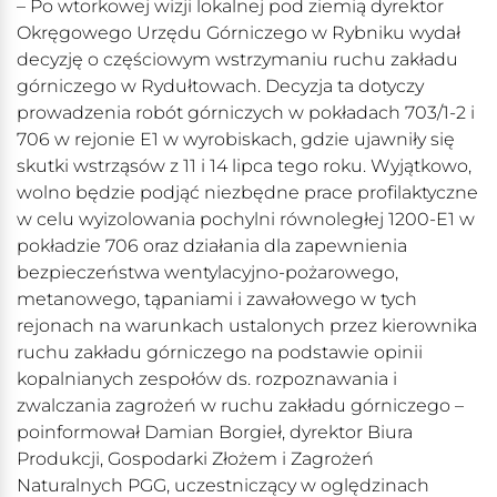
– Po wtorkowej wizji lokalnej pod ziemią dyrektor
Okręgowego Urzędu Górniczego w Rybniku wydał
decyzję o częściowym wstrzymaniu ruchu zakładu
górniczego w Rydułtowach. Decyzja ta dotyczy
prowadzenia robót górniczych w pokładach 703/1-2 i
706 w rejonie E1 w wyrobiskach, gdzie ujawniły się
skutki wstrząsów z 11 i 14 lipca tego roku. Wyjątkowo,
wolno będzie podjąć niezbędne prace profilaktyczne
w celu wyizolowania pochylni równoległej 1200-E1 w
pokładzie 706 oraz działania dla zapewnienia
bezpieczeństwa wentylacyjno-pożarowego,
metanowego, tąpaniami i zawałowego w tych
rejonach na warunkach ustalonych przez kierownika
ruchu zakładu górniczego na podstawie opinii
kopalnianych zespołów ds. rozpoznawania i
zwalczania zagrożeń w ruchu zakładu górniczego –
poinformował Damian Borgieł, dyrektor Biura
Produkcji, Gospodarki Złożem i Zagrożeń
Naturalnych PGG, uczestniczący w oględzinach