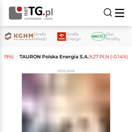
Strefa
Strefa
Eko
Miedzi
Energii
Profity
%)
TAURON Polska Energia S.A.
9.27 PLN (-0.14%)
Ene
REKLAMA