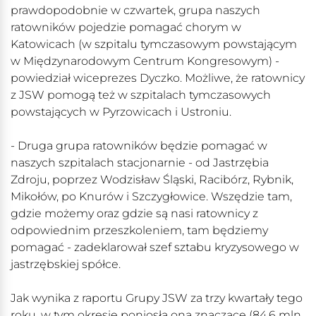
prawdopodobnie w czwartek, grupa naszych
ratowników pojedzie pomagać chorym w
Katowicach (w szpitalu tymczasowym powstającym
w Międzynarodowym Centrum Kongresowym) -
powiedział wiceprezes Dyczko. Możliwe, że ratownicy
z JSW pomogą też w szpitalach tymczasowych
powstających w Pyrzowicach i Ustroniu.
- Druga grupa ratowników będzie pomagać w
naszych szpitalach stacjonarnie - od Jastrzębia
Zdroju, poprzez Wodzisław Śląski, Racibórz, Rybnik,
Mikołów, po Knurów i Szczygłowice. Wszędzie tam,
gdzie możemy oraz gdzie są nasi ratownicy z
odpowiednim przeszkoleniem, tam będziemy
pomagać - zadeklarował szef sztabu kryzysowego w
jastrzębskiej spółce.
Jak wynika z raportu Grupy JSW za trzy kwartały tego
roku, w tym okresie poniosła ona znaczące (84,6 mln