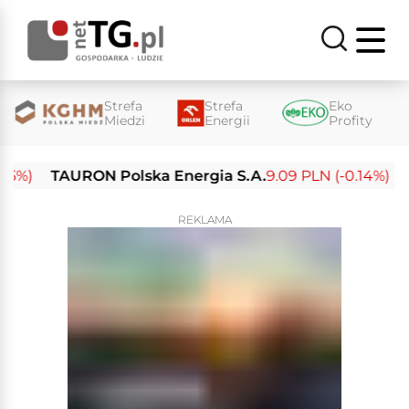
Strefa
Strefa
Eko
Miedzi
Energii
Profity
)
TAURON Polska Energia S.A.
9.09 PLN (-0.14%)
Enea
REKLAMA