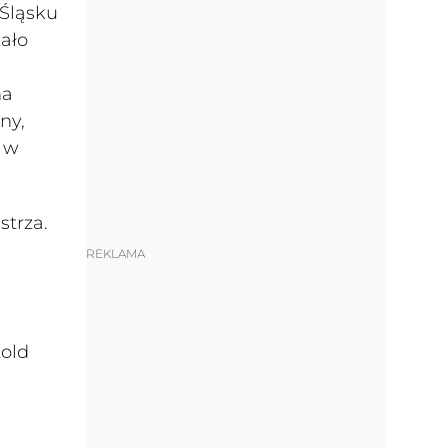
 Śląsku
zało
na
ny,
z w
strza.
REKLAMA
told