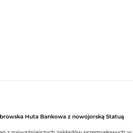
browska Huta Bankowa z nowojorską Statuą
en z najważniejszych zakładów przemysłowych w