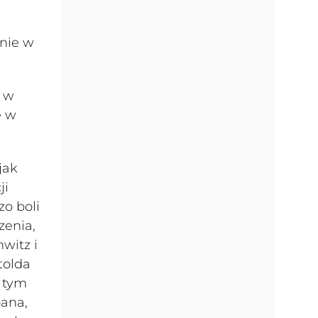
ynie w
a w
ę w
jak
ji
zo boli
zenia,
hwitz i
tolda
e tym
pana,