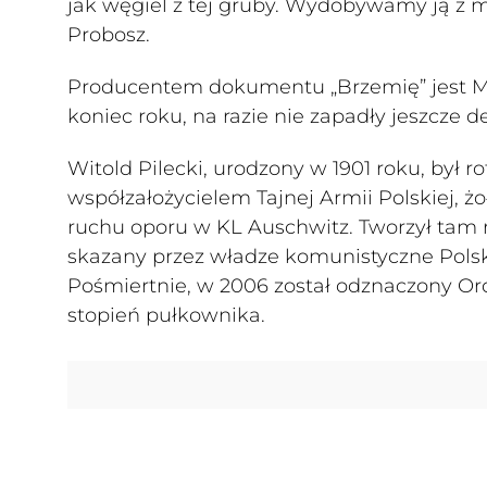
jak węgiel z tej gruby. Wydobywamy ją z m
Probosz.
Producentem dokumentu „Brzemię” jest M
koniec roku, na razie nie zapadły jeszcze de
Witold Pilecki, urodzony w 1901 roku, był 
współzałożycielem Tajnej Armii Polskiej, 
ruchu oporu w KL Auschwitz. Tworzył tam r
skazany przez władze komunistyczne Polski
Pośmiertnie, w 2006 został odznaczony Or
stopień pułkownika.