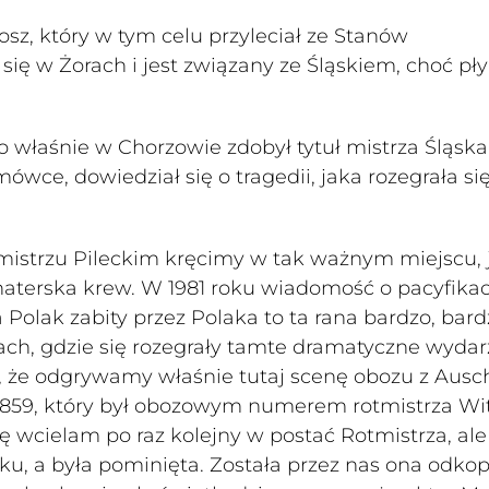
osz, który w tym celu przyleciał ze Stanów
 się w Żorach i jest związany ze Śląskiem, choć pł
o właśnie w Chorzowie zdobył tytuł mistrza Śląsk
mówce, dowiedział się o tragedii, jaka rozegrała si
otmistrzu Pileckim kręcimy w tak ważnym miejscu, 
haterska krew. W 1981 roku wiadomość o pacyfikac
olak zabity przez Polaka to ta rana bardzo, bard
atach, gdzie się rozegrały tamte dramatyczne wydar
I to, że odgrywamy właśnie tutaj scenę obozu z Ausc
859, który był obozowym numerem rotmistrza Wi
ię wcielam po raz kolejny w postać Rotmistrza, al
ąsku, a była pominięta. Została przez nas ona odko