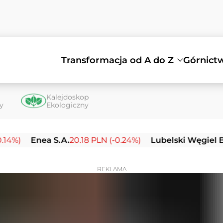
Transformacja od A do Z
Górnict
Kalejdoskop
ty
Ekologiczny
Enea S.A.
20.18 PLN (-0.24%)
Lubelski Węgiel Bogdank
REKLAMA