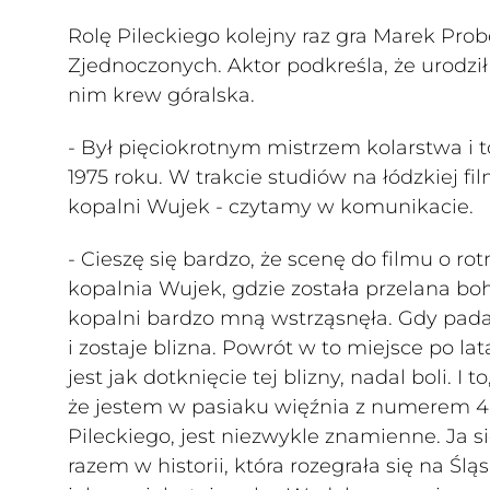
Rolę Pileckiego kolejny raz gra Marek Prob
Zjednoczonych. Aktor podkreśla, że urodził
nim krew góralska.
- Był pięciokrotnym mistrzem kolarstwa i t
1975 roku. W trakcie studiów na łódzkiej fil
kopalni Wujek - czytamy w komunikacie.
- Cieszę się bardzo, że scenę do filmu o r
kopalnia Wujek, gdzie została przelana bo
kopalni bardzo mną wstrząsnęła. Gdy pada P
i zostaje blizna. Powrót w to miejsce po l
jest jak dotknięcie tej blizny, nadal boli. 
że jestem w pasiaku więźnia z numerem 4
Pileckiego, jest niezwykle znamienne. Ja s
razem w historii, która rozegrała się na Śl