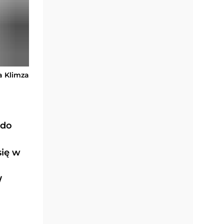
ia Klimza
 do
się w
W