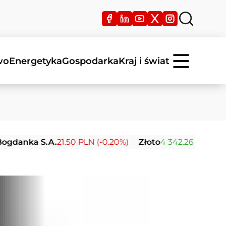
wo
Energetyka
Gospodarka
Kraj i świat
a S.A.
21.50 PLN (-0.20%)
Złoto
4 342.26 USD (0.00%)
S