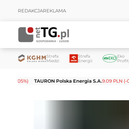
REDAKCJA
REKLAMA
Strefa
Strefa
Eko
Miedzi
Energii
Profi
05%)
TAURON Polska Energia S.A.
9.09 PLN (-0.14%)