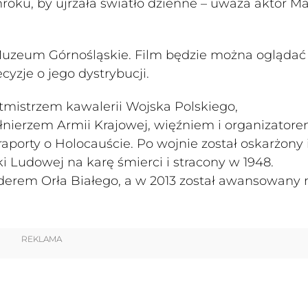
roku, by ujrzała światło dzienne – uważa aktor M
uzeum Górnośląskie. Film będzie można oglądać
cyzje o jego dystrybucji.
rotmistrzem kawalerii Wojska Polskiego,
żołnierzem Armii Krajowej, więźniem i organizator
aporty o Holocauście. Po wojnie został oskarżony 
 Ludowej na karę śmierci i stracony w 1948.
derem Orła Białego, a w 2013 został awansowany 
REKLAMA