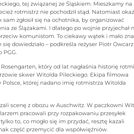
leckiego, tej związanej ze Śląskiem. Mieszkamy na
zecież rotmistrz nie pochodził stąd. Natomiast oka
jak sam zgłosił się na ochotnika, by organizować
nia ze Ślązakami. I dlatego po wojnie przyjechał 
przeciw komunistom. To ciekawy wątek i mało zna
 się dowiedziało – podkreśla reżyser Piotr Owcar
o PGG.
sengarten, który od lat nagłaśnia historię rotmi
zowie skwer Witolda Pileckiego. Ekipa filmowa
 Polsce, której nadano imię rotmistrza Witolda
zali scenę z obozu w Auschwitz. W paczkowni Wi
larzem pracowali przy rozpakowaniu przesyłek
tylko to, co mogło się im przydać, resztę kazali
jednak część przemycić dla współwięźniów.