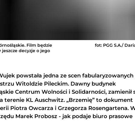
nośląskie. Film będzie
fot: PGG S.A./ Dar
 jeszcze decyzje o jego
Wujek powstała jedna ze scen fabularyzowanych
strzu Witoldzie Pileckim. Dawny budynek
skie Centrum Wolności i Solidarności, zamienił 
na terenie KL Auschwitz. „Brzemię” to dokument
serii Piotra Owcarza i Grzegorza Rosengartena. 
z rzędu Marek Probosz - jak podaje biuro prasowe