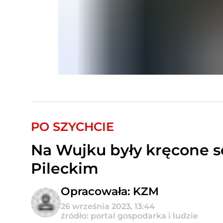
PO SZYCHCIE
Na Wujku były kręcone s
Pileckim
Opracowała: KZM
26 września 2023, 13:44
źródło: portal gospodarka i ludzie