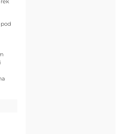
arek
 pod
em
i
na