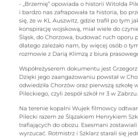
- „Brzemię” opowiada o historii Witolda Pi
i bardzo nas zafrapowała ta historia, bo pr
się, że w KL Auszwitz, gdzie trafił po tym 
konspirację wojskową, miał wiele do czynie
Śląsk, do Chorzowa, budować ruch oporu 
dlatego zależało nam, by więcej osób o tym
rozmowie z Darią Klimzą z biura prasoweg
Współreżyserem dokumentu jest Grzegorz Ro
Dzięki jego zaangażowaniu powstał w Chor
odwiedziła Chorzów oraz pierwszą szkołę w
Pileckiego, czyli zespół szkół nr 3 w Zabrzu.
Na terenie kopalni Wujek filmowcy odtwar
Pilecki razem ze Ślązakiem Henrykiem Szk
trafiających do obozu. Esesmani zostawiali 
wyrzucać. Rotmistrz i Szklarz starali się 