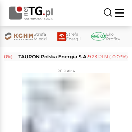
Strefa
Strefa
Eko
Miedzi
Energii
Profity
0%)
TAURON Polska Energia S.A.
9.23 PLN (-0.03%)
En
REKLAMA