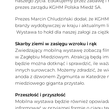
naszego życia. Edukujemy przez zabawę i 
prezes zarządu KGHM Polska Miedź SA.
Prezes Marcin Chludziński dodał, że KGH
branży wydobywczej w kraju i aktualnym li
Wystawa to hołd dla naszej załogi za ciężk
Skarby ziemi w zasięgu wzroku i rąk
Zwiedzający mobilną wystawę zobaczą fil
w Zagłębiu Miedziowym. Atrakcją będą imita
będzie można dotknąć i sprawdzić, ile wa
innych surowcach. Możemy zdradzić, że w
anoda z dzwonem Zygmunta w Katedrze na 
miedziowego giganta przystało.
Przeszłość i przyszłość
Mobilna wystawa będzie również opowiadać 
informować w przyjaznej formie o ciągu t