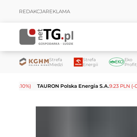
REDAKCJA
REKLAMA
Strefa
Strefa
Eko
Miedzi
Energii
Profi
10%)
TAURON Polska Energia S.A.
9.23 PLN (-0.03%)
E