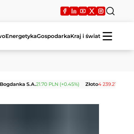
wo
Energetyka
Gospodarka
Kraj i świat
a S.A.
21.70 PLN (+0.45%)
Złoto
4 239.21 USD (-0.03%)