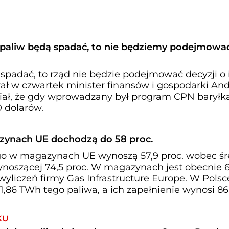
y paliw będą spadać, to nie będziemy podejmowa
 spadać, to rząd nie będzie podejmować decyzji o 
ał w czwartek minister finansów i gospodarki And
ał, że gdy wprowadzany był program CPN baryłk
 dolarów.
ynach UE dochodzą do 58 proc.
o w magazynach UE wynoszą 57,9 proc. wobec śr
wynoszącej 74,5 proc. W magazynach jest obecnie 
yliczeń firmy Gas Infrastructure Europe. W Polsc
6 TWh tego paliwa, a ich zapełnienie wynosi 86
KU