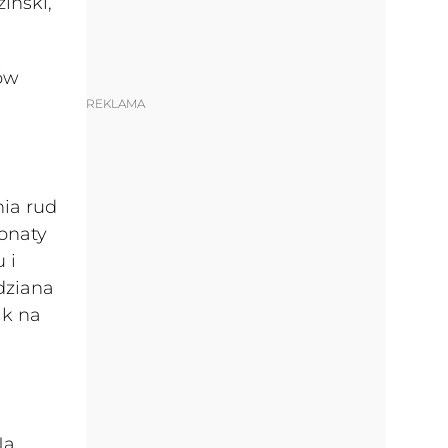
iński,
ów
REKLAMA
ia rud
ponaty
 i
dziana
ak na
Na