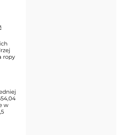
ć
ich
rzej
a ropy
edniej
654,04
e w
,5