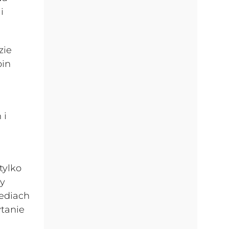
i
zie
bin
 i
tylko
sy
ediach
ytanie