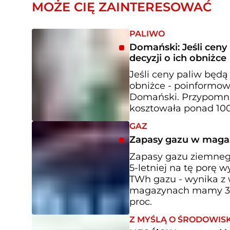
MOŻE CIĘ ZAINTERESOWAĆ
PALIWO
Domański: Jeśli cen
decyzji o ich obniżce
Jeśli ceny paliw będą
obniżce - poinformow
Domański. Przypomni
kosztowała ponad 100
GAZ
Zapasy gazu w magaz
Zapasy gazu ziemneg
5-letniej na tę porę 
TWh gazu - wynika z w
magazynach mamy 31,8
proc.
Z MYŚLĄ O ŚRODOWIS