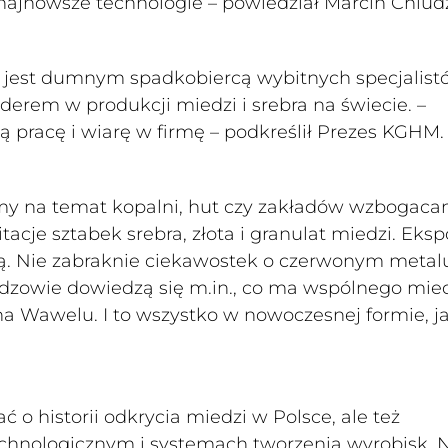
najnowsze technologie – powiedział Marcin Chludz
M jest dumnym spadkobiercą wybitnych specjalist
derem w produkcji miedzi i srebra na świecie. –
ą pracę i wiarę w firmę – podkreślił Prezes KGHM.
my na temat kopalni, hut czy zakładów wzbogacan
cje sztabek srebra, złota i granulat miedzi. Eks
żą. Nie zabraknie ciekawostek o czerwonym metalu
idzowie dowiedzą się m.in., co ma wspólnego mie
Wawelu. I to wszystko w nowoczesnej formie, j
o historii odkrycia miedzi w Polsce, ale też
echnologicznym i systemach tworzenia wyrobisk. 