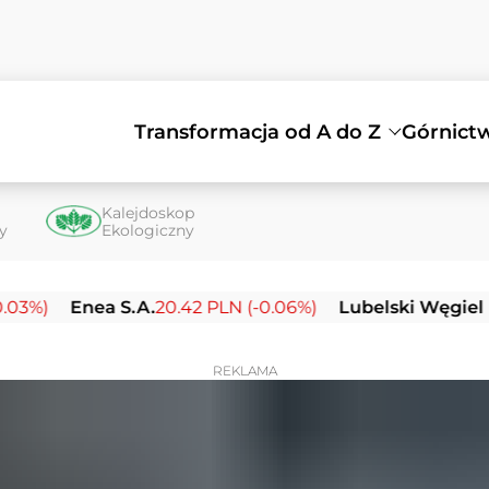
Transformacja od A do Z
Górnict
Kalejdoskop
ty
Ekologiczny
nea S.A.
20.42 PLN (-0.06%)
Lubelski Węgiel Bogdank
REKLAMA