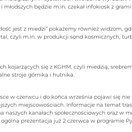
i młodszych będzie m.in. czekał infokiosk z grami 
łość jest z miedzi” pokażemy również widzom, gd
l, czyli m.in. w produkcji sond kosmicznych, tur
ch kojarzących się z KGHM, czyli miedzią, srebrem
lne stroje górnika i hutnika.
ce w czerwcu i do końca września pojawi się nie 
jszych miejscowościach. Informacje na temat tra
na naszych kanałach społecznościowych oraz w m
i ogólna prezentacja już 2 czerwca w programie P