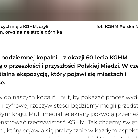
cych się z KGHM, czyli
fot: KGHM Polska 
n. oryginalne stroje górnika
 podziemnej kopalni – z okazji 60-lecia KGHM
przeszłości i przyszłości Polskiej Miedzi. W c
ialną ekspozycją, który pojawi się miastach i
e.
 do naszych kopalń i hut, by pokazać proces wyd
e i cyfrowej rzeczywistości będziemy mogli przeds
ałym kraju. Multimedialne ekrany pozwolą przenieś
nstrować rzeczywistosć KGHM. Tak chcemy świę
ści, który pojawia się praktycznie w każdym aspekc