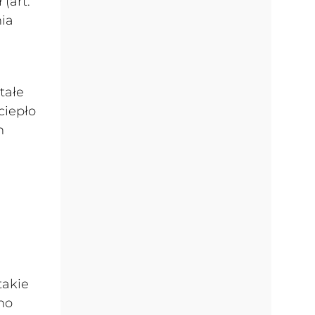
(art.
ia
tałe
ciepło
m
takie
no