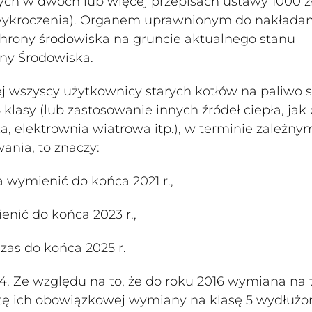
h w dwóch lub więcej przepisach ustawy 1000 zł 
ykroczenia). Organem uprawnionym do nakładan
hrony środowiska na gruncie aktualnego stanu
ony Środowiska.
wszyscy użytkownicy starych kotłów na paliwo s
lasy (lub zastosowanie innych źródeł ciepła, jak 
a, elektrownia wiatrowa itp.), w terminie zależny
ania, to znaczy:
ba wymienić do końca 2021 r.,
enić do końca 2023 r.,
zas do końca 2025 r.
 4. Ze względu na to, że do roku 2016 wymiana na 
atę ich obowiązkowej wymiany na klasę 5 wydłużo