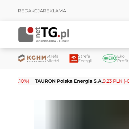
REDAKCJA
REKLAMA
Strefa
Strefa
Eko
Miedzi
Energii
Profi
.10%)
TAURON Polska Energia S.A.
9.23 PLN (-0.03%)