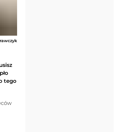
Krawczyk
usisz
epło
o tego
ieców