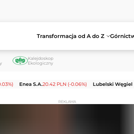
Transformacja od A do Z
Górnict
Kalejdoskop
ty
Ekologiczny
Enea S.A.
20.42 PLN (-0.06%)
Lubelski Węgiel Bogdank
REKLAMA