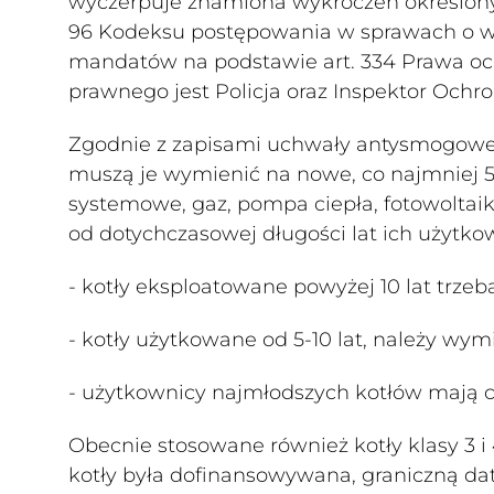
wyczerpuje znamiona wykroczeń określonyc
96 Kodeksu postępowania w sprawach o w
mandatów na podstawie art. 334 Prawa oc
prawnego jest Policja oraz Inspektor Ochr
Zgodnie z zapisami uchwały antysmogowej 
muszą je wymienić na nowe, co najmniej 5 k
systemowe, gaz, pompa ciepła, fotowoltaik
od dotychczasowej długości lat ich użytkow
- kotły eksploatowane powyżej 10 lat trze
- kotły użytkowane od 5-10 lat, należy wymi
- użytkownicy najmłodszych kotłów mają c
Obecnie stosowane również kotły klasy 3 i
kotły była dofinansowywana, graniczną d