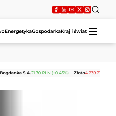
wo
Energetyka
Gospodarka
Kraj i świat
a S.A.
21.70 PLN (+0.45%)
Złoto
4 239.21 USD (-0.03%)