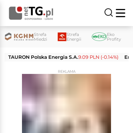
Strefa
Strefa
Eko
Miedzi
Energii
Profity
URON Polska Energia S.A.
9.09 PLN (-0.14%)
Enea S.A
REKLAMA