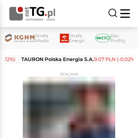
Strefa
Strefa
Eko
Miedzi
Energii
Profity
2%)
TAURON Polska Energia S.A.
9.07 PLN (-0.02%)
En
REKLAMA