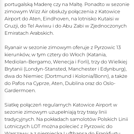
portugalską Maderę czy na Maltę. Ponadto w sezonie
zimowym Wizz Air obsłuży połączenia z Katowice
Airport do Aten, Eindhoven, na lotnisko Kutaisi w
Gruzji, do Tel Awiwu i do Abu Zabi w Zjednoczonych
Emiratach Arabskich.
Ryanair w sezonie zimowym oferuje z Pyrzowic 13
kierunków, w tym cztery do Włoch (Katania,
Mediolan-Bergamo, Wenecja i Forli), trzy do Wielkiej
Brytanii (Londyn-Stansted, Manchester i Edynburg),
dwa do Niemiec (Dortmund i Kolonia/Bonn), a także
do Pafos na Cyprze, Aten, Dublina oraz do Oslo-
Gardermoen.
Siatkę połączeń regularnych Katowice Airport w
sezonie zimowym uzupełniają trzy trasy linii
tradycyjnych. Na pokładach samolotów Polskich Linii
Lotniczych LOT można polecieć z Pyrzowic do
Warszawy, a z niemiecką Lufthansą do Frankfurtu.