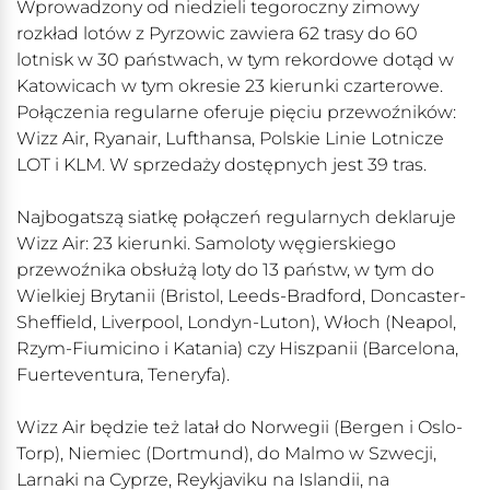
Wprowadzony od niedzieli tegoroczny zimowy
rozkład lotów z Pyrzowic zawiera 62 trasy do 60
lotnisk w 30 państwach, w tym rekordowe dotąd w
Katowicach w tym okresie 23 kierunki czarterowe.
Połączenia regularne oferuje pięciu przewoźników:
Wizz Air, Ryanair, Lufthansa, Polskie Linie Lotnicze
LOT i KLM. W sprzedaży dostępnych jest 39 tras.
Najbogatszą siatkę połączeń regularnych deklaruje
Wizz Air: 23 kierunki. Samoloty węgierskiego
przewoźnika obsłużą loty do 13 państw, w tym do
Wielkiej Brytanii (Bristol, Leeds-Bradford, Doncaster-
Sheffield, Liverpool, Londyn-Luton), Włoch (Neapol,
Rzym-Fiumicino i Katania) czy Hiszpanii (Barcelona,
Fuerteventura, Teneryfa).
Wizz Air będzie też latał do Norwegii (Bergen i Oslo-
Torp), Niemiec (Dortmund), do Malmo w Szwecji,
Larnaki na Cyprze, Reykjaviku na Islandii, na