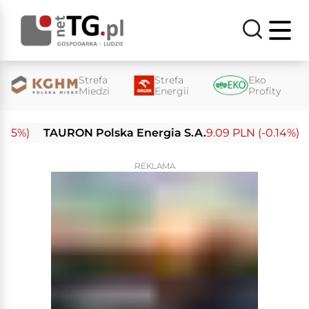
Strefa
Strefa
Eko
Miedzi
Energii
Profity
%)
TAURON Polska Energia S.A.
9.09 PLN (-0.14%)
En
REKLAMA