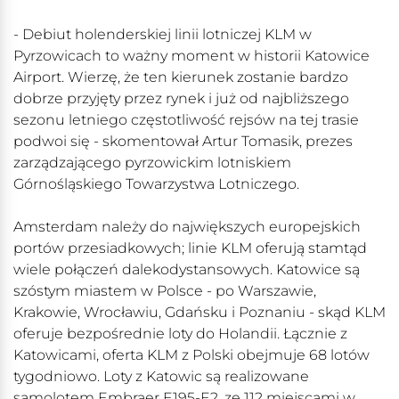
- Debiut holenderskiej linii lotniczej KLM w
Pyrzowicach to ważny moment w historii Katowice
Airport. Wierzę, że ten kierunek zostanie bardzo
dobrze przyjęty przez rynek i już od najbliższego
sezonu letniego częstotliwość rejsów na tej trasie
podwoi się - skomentował Artur Tomasik, prezes
zarządzającego pyrzowickim lotniskiem
Górnośląskiego Towarzystwa Lotniczego.
Amsterdam należy do największych europejskich
portów przesiadkowych; linie KLM oferują stamtąd
wiele połączeń dalekodystansowych. Katowice są
szóstym miastem w Polsce - po Warszawie,
Krakowie, Wrocławiu, Gdańsku i Poznaniu - skąd KLM
oferuje bezpośrednie loty do Holandii. Łącznie z
Katowicami, oferta KLM z Polski obejmuje 68 lotów
tygodniowo. Loty z Katowic są realizowane
samolotem Embraer E195-E2, ze 112 miejscami w