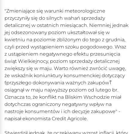
"Zmieniające się warunki meteorologiczne
przyczyniły się do silnych wahań sprzedaży
detalicznej w ostatnich miesiącach. Niemniej jednak
jej odsezonowany poziom ukształtował się w
kwietniu na poziomie zbliżonym do tego z grudnia,
czyli przed wystąpieniem szoku pogodowego. Wraz
z ustąpieniem negatywnego efektu przesunięcia
świąt Wielkiejnocy, poziom sprzedaży detalicznej
zwiększy się w maju. Warto również zwrócić uwagę,
że wskaźnik koniunktury konsumenckiej dotyczący
ťprzyszłego dokonywania ważnych zakupówŤ
osiągnął w maju najwyższy poziom od lutego br.
Oznacza to, że konflikt na Bliskim Wschodzie miał
dotychczas ograniczony negatywny wpływ na
nastroje konsumentów i ich decyzje zakupowe" -
napisał ekonomista Credit Agricole.
Stwierdził jednak, że oczekiwany wzrost inflacji, który