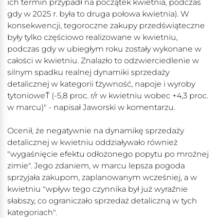
ich termin przypadł na początek kwietnia, podczas
gdy w 2025 r. była to druga połowa kwietnia). W
konsekwencji, tegoroczne zakupy przedświąteczne
były tylko częściowo realizowane w kwietniu,
podczas gdy w ubiegłym roku zostały wykonane w
całości w kwietniu. Znalazło to odzwierciedlenie w
silnym spadku realnej dynamiki sprzedaży
detalicznej w kategorii ťżywność, napoje i wyroby
tytonioweŤ (-5,8 proc. r/r w kwietniu wobec +4,3 proc.
w marcu)" - napisał Jaworski w komentarzu.
Ocenił, że negatywnie na dynamikę sprzedaży
detalicznej w kwietniu oddziaływało również
"wygaśnięcie efektu odłożonego popytu po mroźnej
zimie". Jego zdaniem, w marcu lepsza pogoda
sprzyjała zakupom, zaplanowanym wcześniej, a w
kwietniu "wpływ tego czynnika był już wyraźnie
słabszy, co ograniczało sprzedaż detaliczną w tych
kategoriach".