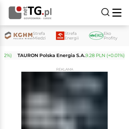
Strefa
Strefa
Eko
Miedzi
Energii
Profity
%)
TAURON Polska Energia S.A.
9.28 PLN (+0.01%)
En
REKLAMA