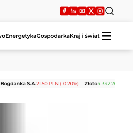
wo
Energetyka
Gospodarka
Kraj i świat
nka S.A.
21.50 PLN (-0.20%)
Złoto
4 342.26 USD (0.00%)