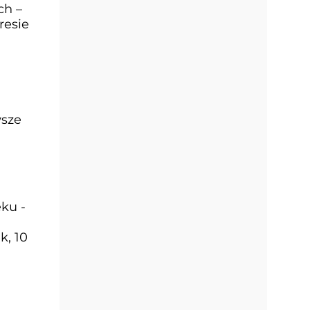
ch –
resie
wsze
ku -
k, 10