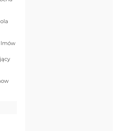
ola
filmów
jący
show