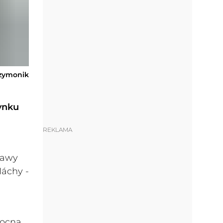
Szymonik
ynku
REKLAMA
tawy
Máchy -
Nocna