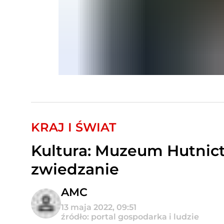
KRAJ I ŚWIAT
Kultura: Muzeum Hutnic
zwiedzanie
AMC
13 maja 2022, 09:51
źródło: portal gospodarka i ludzie