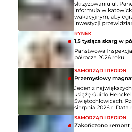
skrzyżowaniu ul. Pane
informują w katowick
wakacyjnym, aby ogra
inwestycji przewidzia
RYNEK
1,5 tysiąca skarg w p
Państwowa Inspekcja
półrocze 2026 roku.
SAMORZĄD I REGION
Przemysłowy magnat 
Jeden z największyc
książę Guido Henckel
Świętochłowicach. Rze
sierpnia 2026 r. Data
SAMORZĄD I REGION
Zakończono remont j