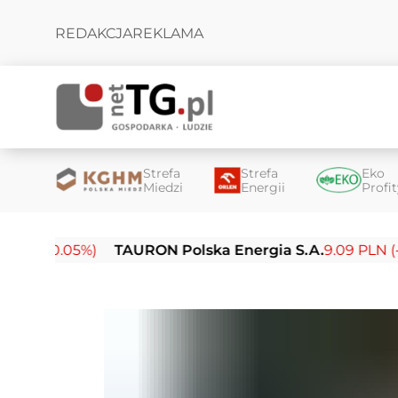
REDAKCJA
REKLAMA
Strefa
Strefa
Eko
Miedzi
Energii
Profi
(-0.05%)
TAURON Polska Energia S.A.
9.09 PLN (-0.14%)