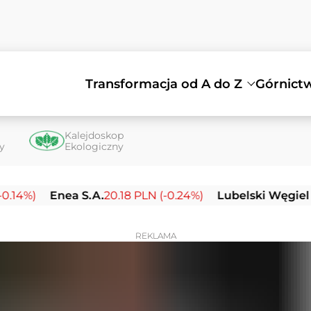
Transformacja od A do Z
Górnict
Kalejdoskop
ty
Ekologiczny
Enea S.A.
20.18 PLN (-0.24%)
Lubelski Węgiel Bogda
REKLAMA