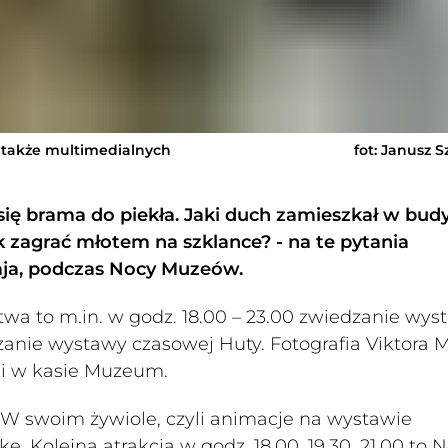
 także multimedialnych
fot: Janusz 
się brama do piekła. Jaki duch zamieszkał w bud
 zagrać młotem na szklance? - na te pytania
aja, podczas Nocy Muzeów.
to m.in. w godz. 18.00 – 23.00 zwiedzanie wys
zanie wystawy czasowej Huty. Fotografia Viktora 
e i w kasie Muzeum.
 W swoim żywiole, czyli animacje na wystawie
kę. Kolejna atrakcja w godz. 18.00, 19.30, 21.00 to 