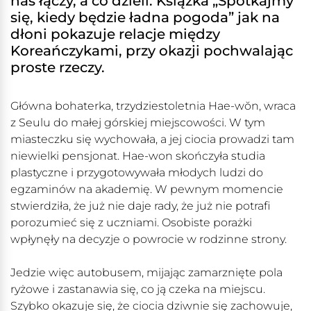
nas łączy, a co dzieli. Książka „Spotkajmy
się, kiedy będzie ładna pogoda” jak na
dłoni pokazuje relacje między
Koreańczykami, przy okazji pochwalając
proste rzeczy.
Główna bohaterka, trzydziestoletnia
Hae-wŏn
, wraca
z Seulu do małej górskiej miejscowości. W tym
miasteczku się wychowała, a jej ciocia prowadzi tam
niewielki pensjonat. Hae-won skończyła studia
plastyczne i przygotowywała młodych ludzi do
egzaminów na akademię. W pewnym momencie
stwierdziła, że już nie daje rady, że już nie potrafi
porozumieć się z uczniami. Osobiste porażki
wpłynęły na decyzje o powrocie w rodzinne strony.
Jedzie więc autobusem, mijając zamarznięte pola
ryżowe i zastanawia się, co ją czeka na miejscu.
Szybko okazuje się, że ciocia dziwnie się zachowuje,