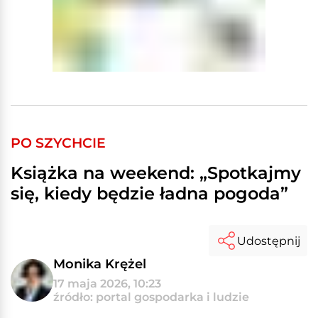
PO SZYCHCIE
Książka na weekend: „Spotkajmy
się, kiedy będzie ładna pogoda”
Udostępnij
Monika Krężel
17 maja 2026, 10:23
źródło: portal gospodarka i ludzie