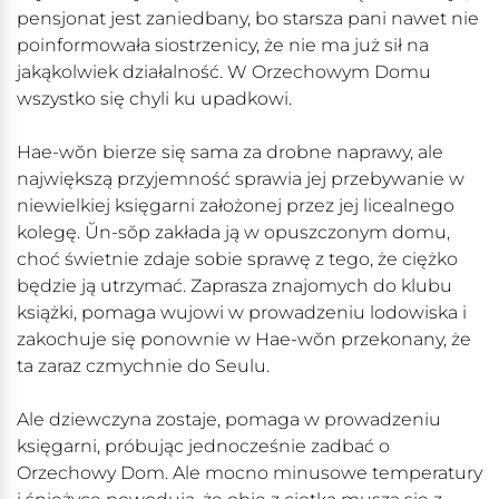
pensjonat jest zaniedbany, bo starsza pani nawet nie
poinformowała siostrzenicy, że nie ma już sił na
jakąkolwiek działalność. W Orzechowym Domu
wszystko się chyli ku upadkowi.
Hae-wŏn
bierze się sama za drobne naprawy, ale
największą przyjemność sprawia jej przebywanie w
niewielkiej księgarni założonej przez jej licealnego
kolegę.
Ŭn-sŏp
zakłada ją w opuszczonym domu,
choć świetnie zdaje sobie sprawę z tego, że ciężko
będzie ją utrzymać. Zaprasza znajomych do klubu
książki, pomaga wujowi w prowadzeniu lodowiska i
zakochuje się ponownie w
Hae-wŏn
przekonany, że
ta zaraz czmychnie do Seulu.
Ale dziewczyna zostaje, pomaga w prowadzeniu
księgarni, próbując jednocześnie zadbać o
Orzechowy Dom. Ale mocno minusowe temperatury