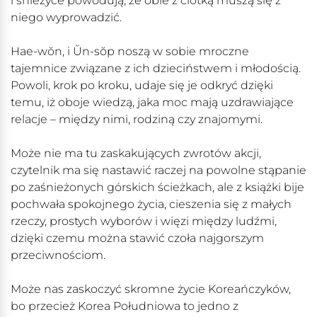
i śnieżyce powodują, że obie z ciotką muszą się z
niego wyprowadzić.
Hae-wŏn
, i
Ŭn-sŏp
noszą w sobie mroczne
tajemnice związane z ich dzieciństwem i młodością.
Powoli, krok po kroku, udaje się je odkryć dzięki
temu, iż oboje wiedzą, jaka moc mają uzdrawiające
relacje – między nimi, rodziną czy znajomymi.
Może nie ma tu zaskakujących zwrotów akcji,
czytelnik ma się nastawić raczej na powolne stąpanie
po zaśnieżonych górskich ścieżkach, ale z książki bije
pochwała spokojnego życia, cieszenia się z małych
rzeczy, prostych wyborów i więzi między ludźmi,
dzięki czemu można stawić czoła najgorszym
przeciwnościom.
Może nas zaskoczyć skromne życie Koreańczyków,
bo przecież Korea Południowa to jedno z