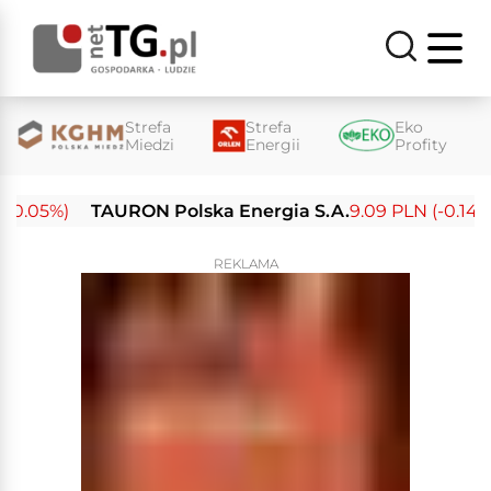
Strefa
Strefa
Eko
Miedzi
Energii
Profity
0.05%)
TAURON Polska Energia S.A.
9.09 PLN (-0.14%)
REKLAMA