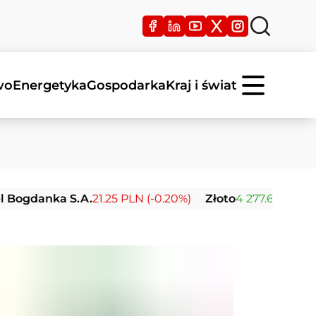
wo
Energetyka
Gospodarka
Kraj i świat
nka S.A.
21.25 PLN (-0.20%)
Złoto
4 277.66 USD (+0.72%)