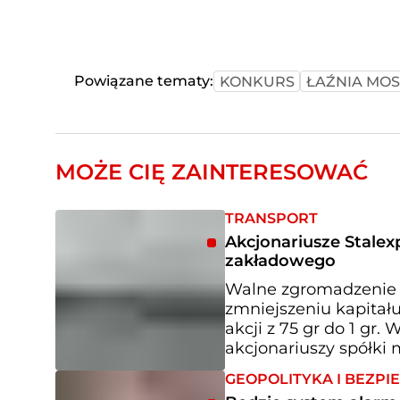
Powiązane tematy:
KONKURS
ŁAŹNIA MO
MOŻE CIĘ ZAINTERESOWAĆ
TRANSPORT
Akcjonariusze Stalex
zakładowego
Walne zgromadzenie s
zmniejszeniu kapitał
akcji z 75 gr do 1 gr
akcjonariuszy spółki m
GEOPOLITYKA I BEZP