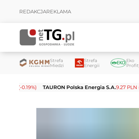
REDAKCJA
REKLAMA
Strefa
Strefa
Eko
Miedzi
Energii
Profi
-0.19%)
TAURON Polska Energia S.A.
9.27 PLN (-0.14%)