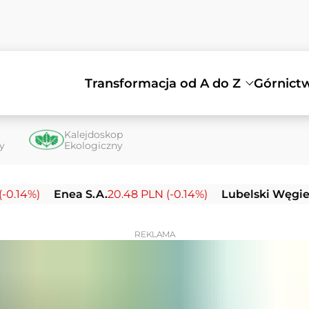
Transformacja od A do Z
Górnict
Kalejdoskop
ty
Ekologiczny
Enea S.A.
20.48 PLN (-0.14%)
Lubelski Węgiel Bogda
REKLAMA