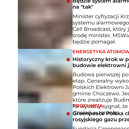
Będzie system alarmo
na "tak"
Minister cyfryzacji 
systemu alarmowego n
Cell Broadcast, który
środę minister, MSWiA
będzie pomagał.
ENERGETYKA ATOMO
Historyczny krok w p
budowie elektrowni 
Budowa pierwszej pols
etap. Generalny wykon
Polskich Elektrowni 
gminie Choczewo. Jed
które zrealizuje Budi
PRODUKCJA
To wyraźny sygnał, że
działań w terenie.
Greenpeace Polska c
rosyjskiego gazu pr
Fundacja Greenpeace 