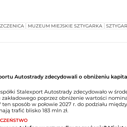
SZCZENICA
MUZEUM MIEJSKIE SZTYGARKA
SZTYGA
portu Autostrady zdecydowali o obniżeniu kapita
półki Stalexport Autostrady zdecydowało w środ
u zakładowego poprzez obniżenie wartości nomina
. W ten sposób w połowie 2027 r. do podziału międz
ają trafić blisko 183 mln zł.
IECZEŃSTWO