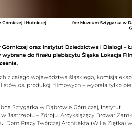
Górniczej i Hutniczej
fot: Muzeum Sztygarka w 
G
órniczej oraz Instytut Dziedzictwa i Dialogi – Ł
y wybrane do finału plebiscytu Śląska Lokacja F
ześnia.
nych z całego województwa śląskiego, komisja eks
listów ds. produkcji filmowych – wybrała tylko pię
ebna Sztygarka w Dąbrowie Górniczej, Instytut
a w Jastrzębiu – Zdroju, Arcyksiążęcy Browar Za
, Dom Pracy Twórczej Architekta (Willa Ziętka) 