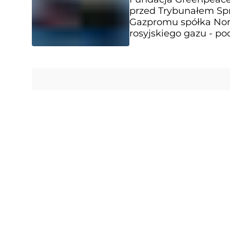
przed Trybunałem Spr
Gazpromu spółka Nord
rosyjskiego gazu - po