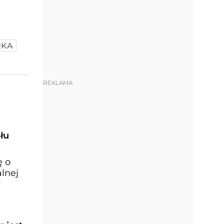
RKA
REKLAMA
łu
ę o
lnej
y