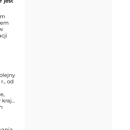
 jest
em
stem
 w
cji
olejny
r., od
e,
kraju.
h
wania