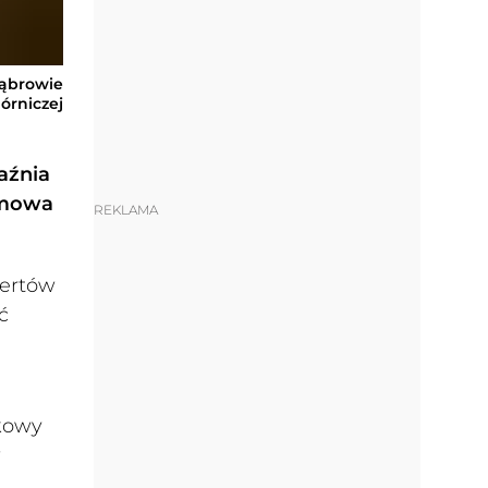
Dąbrowie
órniczej
aźnia
ilmowa
REKLAMA
pertów
ć
mkowy
w