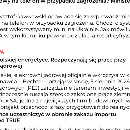
wy na telefon w przypadku zagrożenia? Minister
Krzysztof Gawkowski opowiada się za wprowadzeni
a telefon w przypadku zagrożenia. Chodzi o sy
 jest wykorzystywany m.in. na Ukrainie. Jak mówił
 w tym kierunku powinno działać, a resort cyfryza
WA
olskiej energetyce. Rozpoczynają się prace przy
jądrowej
kiej elektrowni jądrowej oficjalnie wkroczyła w k
awca – Bechtel – przejął w środę, 5 sierpnia 2026 
Jądrowych (PEJ) zarządzanie terenem inwestycji w
nocześnie ruszają szeroko zakrojone prace ziemn
mex SA, jedna z największych firm budowlanych w 
 projekt przechodzi z fazy przygotowań do realnyc
hce uczestniczyć w obronie zakazu importu
zed TSUE
Polska złożyła wniosek o dołączenie do postępo