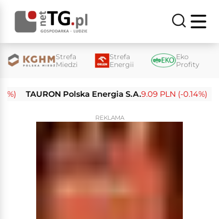
Strefa
Strefa
Eko
Miedzi
Energii
Profity
TAURON Polska Energia S.A.
9.09 PLN (-0.14%)
Enea
REKLAMA