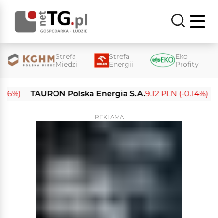
Strefa
Strefa
Eko
Miedzi
Energii
Profity
%)
TAURON Polska Energia S.A.
9.12 PLN (-0.14%)
Ene
REKLAMA