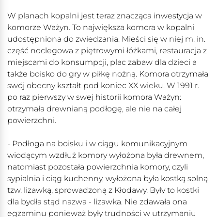
W planach kopalni jest teraz znacząca inwestycja w
komorze Ważyn. To największa komora w kopalni
udostępniona do zwiedzania. Mieści się w niej m. in.
część noclegowa z piętrowymi łóżkami, restauracja z
miejscami do konsumpcji, plac zabaw dla dzieci a
także boisko do gry w piłkę nożną. Komora otrzymała
swój obecny kształt pod koniec XX wieku. W 1991 r.
po raz pierwszy w swej historii komora Ważyn:
otrzymała drewnianą podłogę, ale nie na całej
powierzchni.
- Podłoga na boisku i w ciągu komunikacyjnym
wiodącym wzdłuż komory wyłożona była drewnem,
natomiast pozostała powierzchnia komory, czyli
sypialnia i ciąg kuchenny, wyłożona była kostką solną
tzw. lizawką, sprowadzoną z Kłodawy. Były to kostki
dla bydła stąd nazwa - lizawka. Nie zdawała ona
egzaminu ponieważ były trudności w utrzymaniu