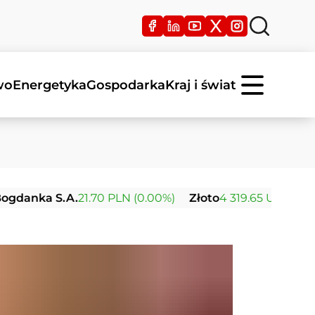
wo
Energetyka
Gospodarka
Kraj i świat
 S.A.
21.70 PLN (0.00%)
Złoto
4 319.65 USD (+1.96%)
Sr