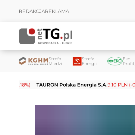
REDAKCJA
REKLAMA
Strefa
Strefa
Eko
Miedzi
Energii
Profi
18%)
TAURON Polska Energia S.A.
9.10 PLN (-0.13%)
E