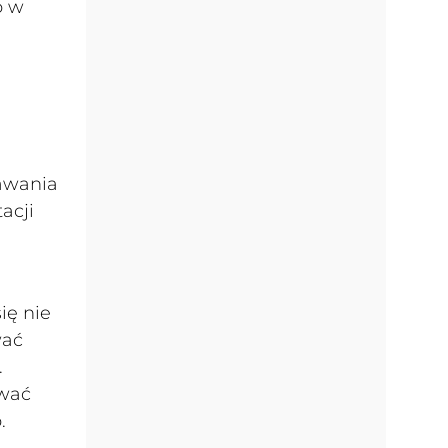
o w
tawania
acji
ię nie
wać
.
ować
.