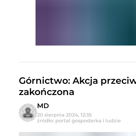
Górnictwo: Akcja przec
zakończona
MD
20 sierpnia 2024, 12:35
źródło: portal gospodarka i ludzie