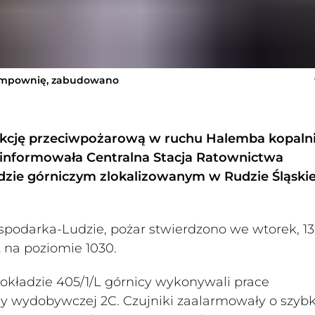
lampownię, zabudowano
 akcję przeciwpożarową w ruchu Halemba kopaln
poinformowała Centralna Stacja Ratownictwa
dzie górniczym zlokalizowanym w Rudzie Śląskie
spodarka-Ludzie, pożar stwierdzono we wtorek, 13
L na poziomie 1030.
ładzie 405/1/L górnicy wykonywali prace
any wydobywczej 2C. Czujniki zaalarmowały o szyb