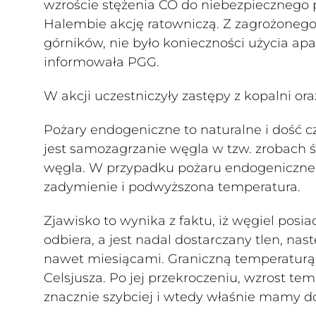
wzroście stężenia CO do niebezpiecznego 
Halembie akcję ratowniczą. Z zagrożonego
górników, nie było konieczności użycia ap
informowała PGG.
W akcji uczestniczyły zastępy z kopalni or
Pożary endogeniczne to naturalne i dość 
jest samozagrzanie węgla w tzw. zrobach ś
węgla. W przypadku pożaru endogenicznego
zadymienie i podwyższona temperatura.
Zjawisko to wynika z faktu, iż węgiel posiad
odbiera, a jest nadal dostarczany tlen, na
nawet miesiącami. Graniczną temperaturą je
Celsjusza. Po jej przekroczeniu, wzrost te
znacznie szybciej i wtedy właśnie mamy d