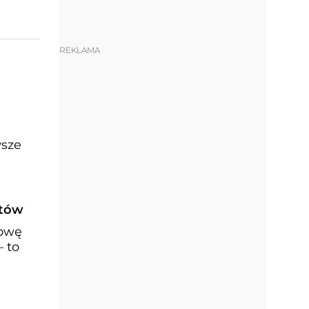
REKLAMA
wsze
stów
łowę
– to