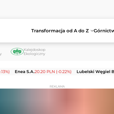
Transformacja od A do Z
Górnict
Kalejdoskop
ty
Ekologiczny
nea S.A.
20.20 PLN (-0.22%)
Lubelski Węgiel Bogdanka
REKLAMA