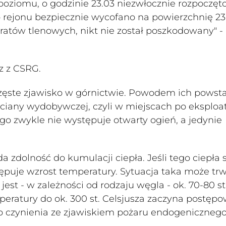
poziomu, o godzinie 23.03 niezwłocznie rozpoczęt
 rejonu bezpiecznie wycofano na powierzchnię 23
aratów tlenowych, nikt nie został poszkodowany" -
az z CSRG.
częste zjawisko w górnictwie. Powodem ich pows
ciany wydobywczej, czyli w miejscach po eksploat
 zwykle nie występuje otwarty ogień, a jedynie
a zdolność do kumulacji ciepła. Jeśli tego ciepła s
stępuje wzrost temperatury. Sytuacja taka może tr
st - w zależności od rodzaju węgla - ok. 70-80 st
mperatury do ok. 300 st. Celsjusza zaczyna postęp
o czynienia ze zjawiskiem pożaru endogenicznego