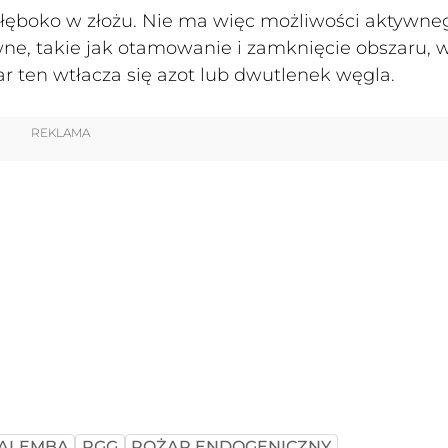
 głęboko w złożu. Nie ma więc możliwości aktywne
wne, takie jak otamowanie i zamknięcie obszaru, 
 ten wtłacza się azot lub dwutlenek węgla.
REKLAMA
ALEMBA
PGG
POŻAR ENDOGENICZNY