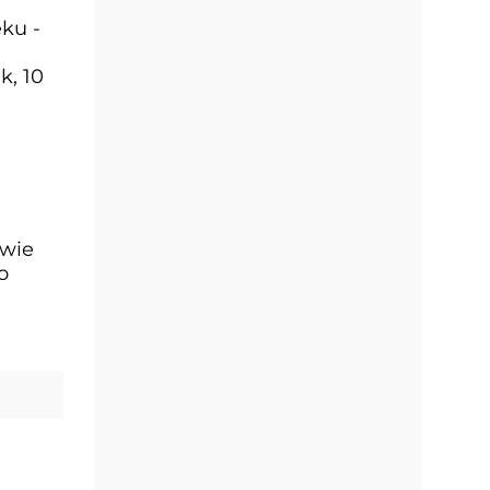
ku -
k, 10
owie
o