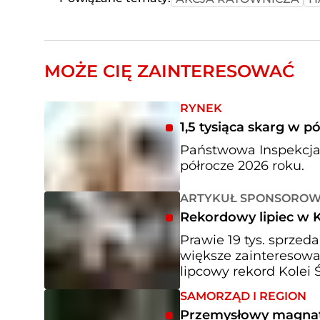
MOŻE CIĘ ZAINTERESOWAĆ
RYNEK
1,5 tysiąca skarg w p
Państwowa Inspekcja
półrocze 2026 roku.
ARTYKUŁ SPONSORO
Rekordowy lipiec w K
Prawie 19 tys. sprzed
większe zainteresowan
lipcowy rekord Kolei Ś
SAMORZĄD I REGION
Przemysłowy magnat 