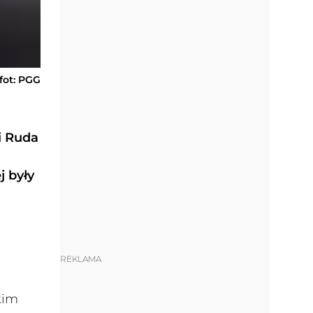
fot: PGG
i Ruda
j były
REKLAMA
kim