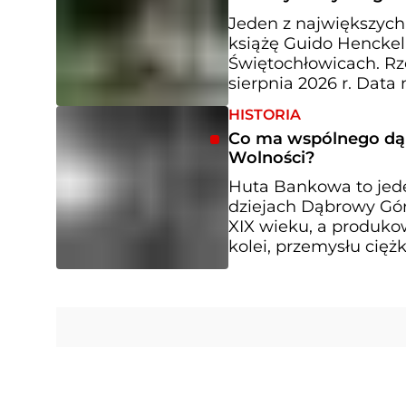
Jeden z największyc
książę Guido Henckel
Świętochłowicach. Rze
sierpnia 2026 r. Data
HISTORIA
Co ma wspólnego dą
Wolności?
Huta Bankowa to jed
dziejach Dąbrowy Górn
XIX wieku, a produkow
kolei, przemysłu cięż