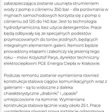
zabezpieczająca zostanie usunięta strumieniem
wody z pomp o ciśnieniu 350 bar – dla porównania w
myjniach samochodowych korzysta się z pomp o
ciśnieniu od 120 do 140 bar. Jest to technologia
hydrodynamiczna, bez użycia detergentów. Prace
będą odbywały się ze specjalnych podestów
przymocowanych do torów jezdnych, będących
integralnym elementem galerii. Remont będzie
prowadzony etapami i zakończy się jesienią tego
roku – mówi Krzysztof Parys, dyrektor techniczny
elektrociepłowni PGE Energia Ciepła w Krakowie.
Podczas remontu zostanie wymieniona również
konstrukcja stalowa ciągów komunikacyjnych wraz z
galeriami – są to widoczne z daleka
charakterystyczne „drabinki” i „opaski”
umiejscowione na kominie. Wymieniana
konstrukcja stalowa łącznie waży około 25 t. Prace
uwzględniają również nową instalację odgromową,