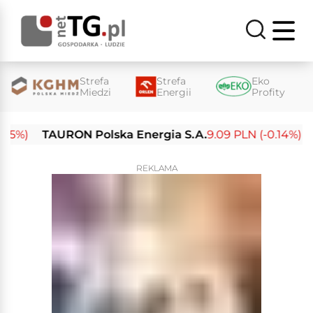
Strefa
Strefa
Eko
Miedzi
Energii
Profity
%)
TAURON Polska Energia S.A.
9.09 PLN (-0.14%)
Ene
REKLAMA