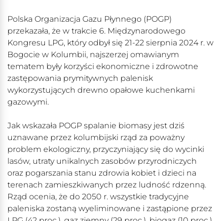
Polska Organizacja Gazu Płynnego (POGP)
przekazała, że w trakcie 6. Międzynarodowego
Kongresu LPG, który odbył się 21-22 sierpnia 2024 r. w
Bogocie w Kolumbii, najszerzej omawianym
tematem były korzyści ekonomiczne i zdrowotne
zastępowania prymitywnych palenisk
wykorzystujących drewno opałowe kuchenkami
gazowymi.
Jak wskazała POGP spalanie biomasy jest dziś
uznawane przez kolumbijski rząd za poważny
problem ekologiczny, przyczyniający się do wycinki
lasów, utraty unikalnych zasobów przyrodniczych
oraz pogarszania stanu zdrowia kobiet i dzieci na
terenach zamieszkiwanych przez ludność rdzenną.
Rząd ocenia, że do 2050 r. wszystkie tradycyjne
paleniska zostaną wyeliminowane i zastąpione przez
LPG (42 proc.), gaz ziemny (29 proc.), biogaz (10 proc.)