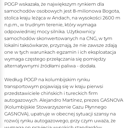
POGP wskazała, że największym rynkiem dla
samochodów osobowych jest 8-milionowa Bogota,
stolica kraju leżąca w Andach, na wysokości 2600 m
n.p.m., w trudnym terenie, który wymaga
odpowiedniej mocy silnika. Użytkownicy
samochodów skonwertowanych na CNG, w tym
lokalni taksówkarze, przyznają, że nie zawsze zdają
one w tych warunkach egzamin i ich eksploatacja
wymaga częstego przełączania się pomiędzy
alternatywnymi źródłami paliwa - dodała.
Według POGP na kolumbijskim rynku
transportowym pojawiają się w kraju pierwsi
przedstawiciele chińskich i tureckich firm
autogazowych. Alejandro Martínez, prezes GASNOVA
(Kolumbijskie Stowarzyszenie Gazu Płynnego
GASNOVA), upatruje w obecnej sytuacji szansy na
rozwój rynku autogazowego, przy czym uważa, że
wymaga on przyjęcia wysokich standardów