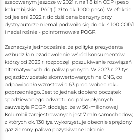
szacowanym jeszcze w 2021 r. na 1,8 bln COP (peso
kolumbijskie - PAP) (1 zł to ok. 1000 peso). W efekcie
od jesieni 2022 r. do dziś cena benzyny przy
dystrybutorze niemal podwoiła się do ok. 4.100 COP/l
i nadal rośnie - poinformowała POGP.
Zaznaczyła jednocześnie, że polityka prezydenta
wzbudziła niezadowolenie wśród konsumentów,
którzy od 2023 r. rozpoczęli poszukiwanie rozwiązań
alternatywnych do paliw płynnych. W 2023 r. 23 tys.
pojazdów zostało skonwertowanych na CNG, co
odpowiadało wzrostowi o 63 proc. wobec roku
poprzedniego. Jest to jednak dopiero początek
spodziewanego odwrotu od paliw płynnych -
zauważyła POGP, dodając, że w 50-milionowej
Kolumbii zarejestrowanych jest 7 mln samochodów,
z których ok. 130 tys. wykorzystuje obecnie sprężony
gaz ziemny, paliwo pozyskiwane lokalnie.