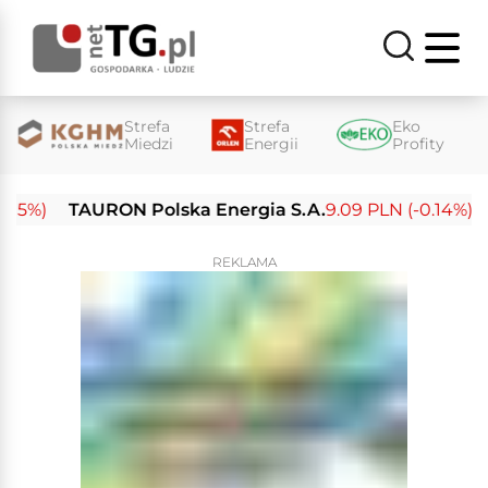
Strefa
Strefa
Eko
Miedzi
Energii
Profity
%)
TAURON Polska Energia S.A.
9.09 PLN (-0.14%)
Ene
REKLAMA