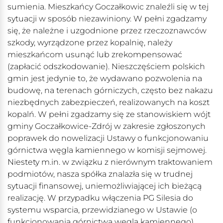
sumienia. Mieszkańcy Goczałkowic znaleźli się w tej
sytuacji w sposób niezawiniony. W pełni zgadzamy
się, że należne i uzgodnione przez rzeczoznawców
szkody, wyrządzone przez kopalnię, należy
mieszkańcom usunąć lub zrekompensować
(zapłacić odszkodowanie). Nieszczęściem polskich
gmin jest jedynie to, że wydawano pozwolenia na
budowę, na terenach górniczych, często bez nakazu
niezbędnych zabezpieczeń, realizowanych na koszt
kopalń. W pełni zgadzamy się ze stanowiskiem wójt
gminy Goczałkowice-Zdrój w zakresie zgłoszonych
poprawek do nowelizacji Ustawy o funkcjonowaniu
górnictwa węgla kamiennego w komisji sejmowej.
Niestety m.in. w związku z nierównym traktowaniem
podmiotów, nasza spółka znalazła się w trudnej
sytuacji finansowej, uniemożliwiającej ich bieżącą
realizację. W przypadku włączenia PG Silesia do
systemu wsparcia, przewidzianego w Ustawie (o
funkcjonowania górnictwa węgla kamiennego),