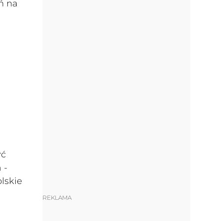
ń na
yć
 -
lskie
REKLAMA