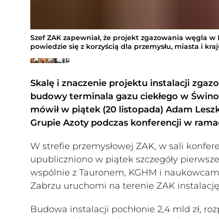
Szef ZAK zapewniał, że projekt zgazowania węgla w 
powiedzie się z korzyścią dla przemysłu, miasta i kra
Galeria
(15
zdjęć)
Skalę i znaczenie projektu instalacji z
budowy terminala gazu ciekłego w Świnoujś
mówił w piątek (20 listopada) Adam Lesz
Grupie Azoty podczas konferencji w rama
W strefie przemysłowej ZAK, w sali konfere
upubliczniono w piątek szczegóły pierwsz
wspólnie z Tauronem, KGHM i naukowcami
Zabrzu uruchomi na terenie ZAK instalac
Budowa instalacji pochłonie 2,4 mld zł, roz