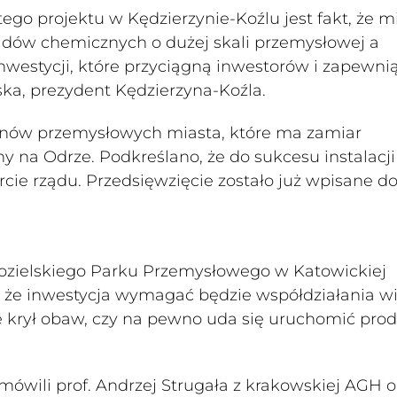
o projektu w Kędzierzynie-Koźlu jest fakt, że m
adów chemicznych o dużej skali przemysłowej a
estycji, które przyciągną inwestorów i zapewni
ska, prezydent Kędzierzyna-Koźla.
enów przemysłowych miasta, które ma zamiar
ny na Odrze. Podkreślano, że do sukcesu instalacji
ie rządu. Przedsięwzięcie zostało już wpisane d
ozielskiego Parku Przemysłowego w Katowickiej
, że inwestycja wymagać będzie współdziałania w
 krył obaw, czy na pewno uda się uruchomić pro
.
mówili prof. Andrzej Strugała z krakowskiej AGH o