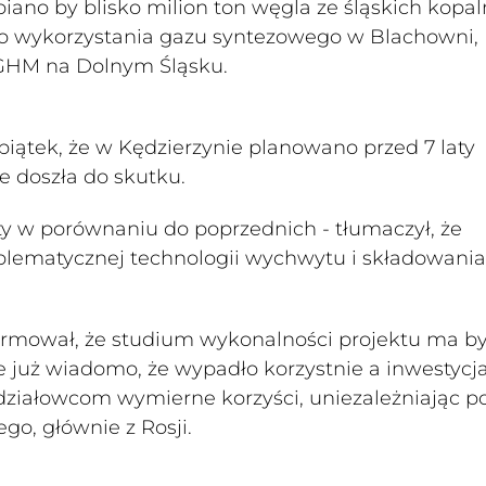
iano by blisko milion ton węgla ze śląskich kopal
go wykorzystania gazu syntezowego w Blachowni,
KGHM na Dolnym Śląsku.
ątek, że w Kędzierzynie planowano przed 7 laty
ie doszła do skutku.
y w porównaniu do poprzednich - tłumaczył, że
oblematycznej technologii wychwytu i składowania
ormował, że studium wykonalności projektu ma b
e już wiadomo, że wypadło korzystnie a inwestycja
ziałowcom wymierne korzyści, uniezależniając po
o, głównie z Rosji.