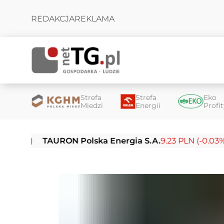
REDAKCJA
REKLAMA
Strefa
Strefa
Eko
Miedzi
Energii
Profi
TAURON Polska Energia S.A.
9.23 PLN (-0.03%)
Enea 