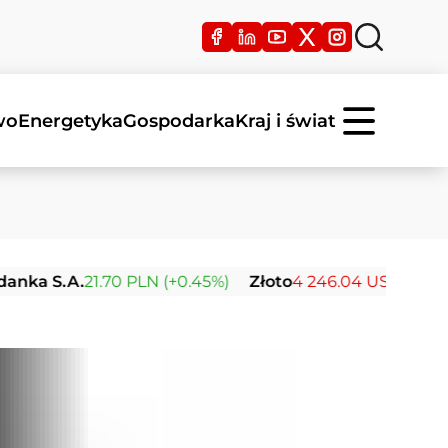
wo
Energetyka
Gospodarka
Kraj i świat
.
21.70 PLN (+0.45%)
Złoto
4 246.04 USD (-0.08%)
Sre