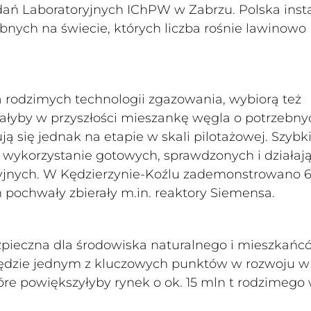
ań Laboratoryjnych IChPW w Zabrzu. Polska insta
obnych na świecie, których liczba rośnie lawinowo
 rodzimych technologii zgazowania, wybiorą też
załyby w przyszłości mieszankę węgla o potrzebny
 się jednak na etapie w skali pilotażowej. Szybk
lei wykorzystanie gotowych, sprawdzonych i działaj
yjnych. W Kędzierzynie-Koźlu zademonstrowano 
 pochwały zbierały m.in. reaktory Siemensa.
zpieczna dla środowiska naturalnego i mieszkańc
 będzie jednym z kluczowych punktów w rozwoju w
óre powiększyłyby rynek o ok. 15 mln t rodzimego