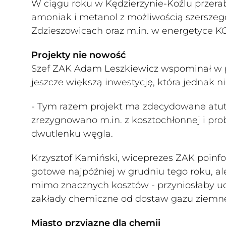
W ciągu roku w Kędzierzynie-Koźlu przerab
amoniak i metanol z możliwością szersze
Zdzieszowicach oraz m.in. w energetyce 
Projekty nie nowość
Szef ZAK Adam Leszkiewicz wspominał w pi
jeszcze większą inwestycję, która jednak n
- Tym razem projekt ma zdecydowane atut
zrezygnowano m.in. z kosztochłonnej i pr
dwutlenku węgla.
Krzysztof Kamiński, wiceprezes ZAK poinf
gotowe najpóźniej w grudniu tego roku, al
mimo znacznych kosztów - przyniosłaby ud
zakłady chemiczne od dostaw gazu ziemneg
Miasto przyjazne dla chemii