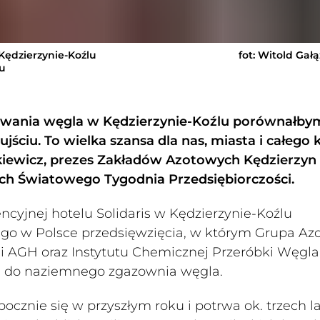
Kędzierzynie-Koźlu
fot: Witold Gał
ju
gazowania węgla w Kędzierzynie-Koźlu porównałby
ciu. To wielka szansa dla nas, miasta i całego k
kiewicz, prezes Zakładów Azotowych Kędzierzyn
ch Światowego Tygodnia Przedsiębiorczości.
ncyjnej hotelu Solidaris w Kędzierzynie-Koźlu
ego w Polsce przedsięwzięcia, w którym Grupa Az
 AGH oraz Instytutu Chemicznej Przeróbki Węgl
ję do naziemnego zgazownia węgla.
pocznie się w przyszłym roku i potrwa ok. trzech la