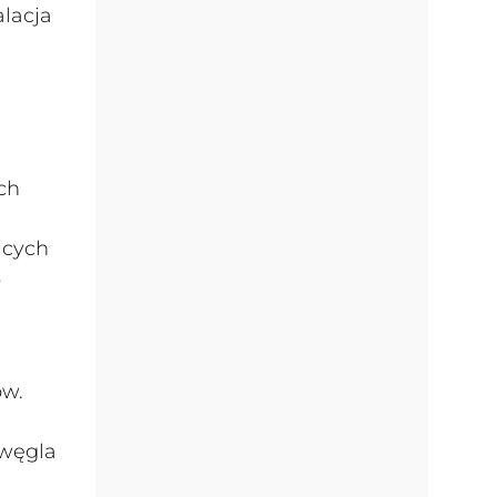
lacja
ch
i
ących
6
ów.
 węgla