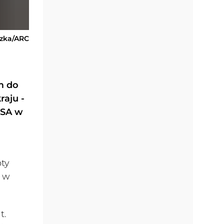
ązka/ARC
m do
raju -
 SA w
oty
a w
t.