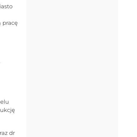
iasto
ą pracę
o
ielu
dukcję
raz dr