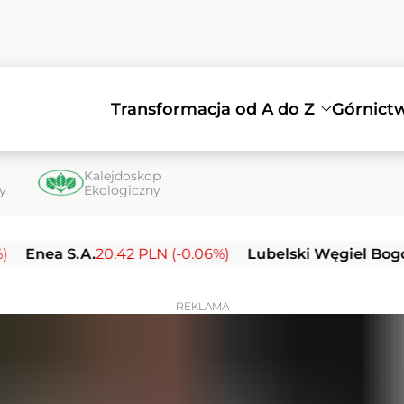
Transformacja od A do Z
Górnict
Kalejdoskop
ty
Ekologiczny
S.A.
20.42 PLN (-0.06%)
Lubelski Węgiel Bogdanka S.A
REKLAMA