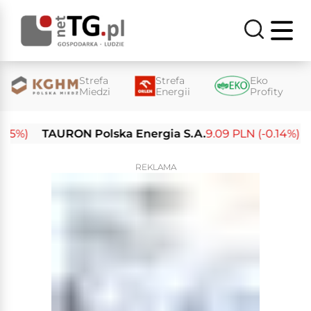
Strefa
Strefa
Eko
Miedzi
Energii
Profity
%)
TAURON Polska Energia S.A.
9.09 PLN (-0.14%)
Ene
REKLAMA