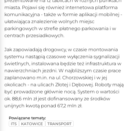
prezentowane na 12 tablicach w różnych punktach
miasta. Pojawi się również internetowa platforma
komunikacyjna - także w formie aplikacji mobilnej -
ułatwiająca znalezienie wolnych miejsc
parkingowych w strefie płatnego parkowania i w
centrach przesiadkowych.
Jak zapowiadają drogowcy, w czasie montowania
systemu nastąpią czasowe wyłączenia sygnalizacji
świetlnych, instalowana będzie też infrastruktura w
nawierzchniach jezdni. W najbliższym czasie prace
zaplanowano m.in. na ul. Chorzowskiej i w jej
okolicach - na ulicach Złotej i Dębowej. Roboty mają
być prowadzone głównie nocą. System o wartości
ok. 88,6 mln zł jest dofinansowany ze środków
unijnych kwotą ponad 67,2 mln zł.
Powiązane tematy:
ITS
KATOWICE
TRANSPORT