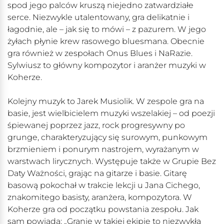
spod jego palców kruszą niejedno zatwardziałe
serce. Niezwykle utalentowany, gra delikatnie i
łagodnie, ale – jak się to mówi – z pazurem. W jego
żyłach płynie krew rasowego bluesmana. Obecnie
gra również w zespołach Onus Blues i NaRazie.
Sylwiusz to główny kompozytor i aranżer muzyki w
Koherze.
Kolejny muzyk to Jarek Musiolik. W zespole gra na
basie, jest wielbicielem muzyki wszelakiej – od poezji
śpiewanej poprzez jazz, rock progresywny po
grunge, charakteryzujący się surowym, punkowym
brzmieniem i ponurym nastrojem, wyrażanym w
warstwach lirycznych. Występuje także w Grupie Bez
Daty Ważności, grając na gitarze i basie. Gitarę
basową pokochał w trakcie lekcji u Jana Cichego,
znakomitego basisty, aranżera, kompozytora. W
Koherze gra od początku powstania zespołu. Jak
sam powiada: „Granie w takiej ekipie to niezwykła