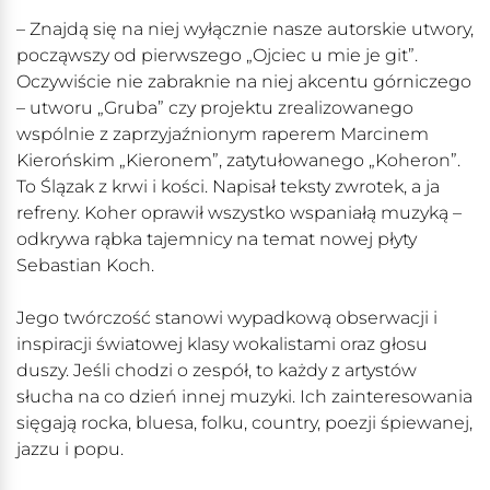
– Znajdą się na niej wyłącznie nasze autorskie utwory,
począwszy od pierwszego „Ojciec u mie je git”.
Oczywiście nie zabraknie na niej akcentu górniczego
– utworu „Gruba” czy projektu zrealizowanego
wspólnie z zaprzyjaźnionym raperem Marcinem
Kierońskim „Kieronem”, zatytułowanego „Koheron”.
To Ślązak z krwi i kości. Napisał teksty zwrotek, a ja
refreny. Koher oprawił wszystko wspaniałą muzyką –
odkrywa rąbka tajemnicy na temat nowej płyty
Sebastian Koch.
Jego twórczość stanowi wypadkową obserwacji i
inspiracji światowej klasy wokalistami oraz głosu
duszy. Jeśli chodzi o zespół, to każdy z artystów
słucha na co dzień innej muzyki. Ich zainteresowania
sięgają rocka, bluesa, folku, country, poezji śpiewanej,
jazzu i popu.