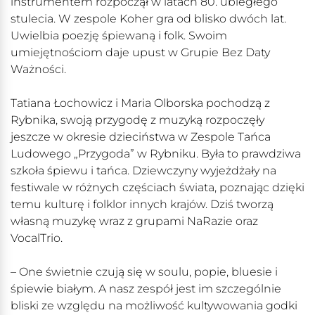
instrumentem rozpoczął w latach 80. ubiegłego
stulecia. W zespole Koher gra od blisko dwóch lat.
Uwielbia poezję śpiewaną i folk. Swoim
umiejętnościom daje upust w Grupie Bez Daty
Ważności.
Tatiana Łochowicz i Maria Olborska pochodzą z
Rybnika, swoją przygodę z muzyką rozpoczęły
jeszcze w okresie dzieciństwa w Zespole Tańca
Ludowego „Przygoda” w Rybniku. Była to prawdziwa
szkoła śpiewu i tańca. Dziewczyny wyjeżdżały na
festiwale w różnych częściach świata, poznając dzięki
temu kulturę i folklor innych krajów. Dziś tworzą
własną muzykę wraz z grupami NaRazie oraz
VocalTrio.
– One świetnie czują się w soulu, popie, bluesie i
śpiewie białym. A nasz zespół jest im szczególnie
bliski ze względu na możliwość kultywowania godki