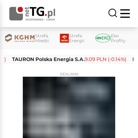
Strefa
Strefa
Eko
Miedzi
Energii
Profity
TAURON Polska Energia S.A.
9.09 PLN (-0.14%)
Enea S
REKLAMA