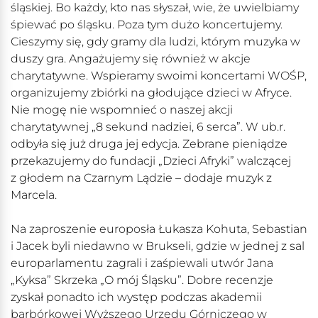
śląskiej. Bo każdy, kto nas słyszał, wie, że uwielbiamy
śpiewać po śląsku. Poza tym dużo koncertujemy.
Cieszymy się, gdy gramy dla ludzi, którym muzyka w
duszy gra. Angażujemy się również w akcje
charytatywne. Wspieramy swoimi koncertami WOŚP,
organizujemy zbiórki na głodujące dzieci w Afryce.
Nie mogę nie wspomnieć o naszej akcji
charytatywnej „8 sekund nadziei, 6 serca”. W ub.r.
odbyła się już druga jej edycja. Zebrane pieniądze
przekazujemy do fundacji „Dzieci Afryki” walczącej
z głodem na Czarnym Lądzie – dodaje muzyk z
Marcela.
Na zaproszenie europosła Łukasza Kohuta, Sebastian
i Jacek byli niedawno w Brukseli, gdzie w jednej z sal
europarlamentu zagrali i zaśpiewali utwór Jana
„Kyksa” Skrzeka „O mój Śląsku”. Dobre recenzje
zyskał ponadto ich występ podczas akademii
barbórkowej Wyższego Urzędu Górniczego w