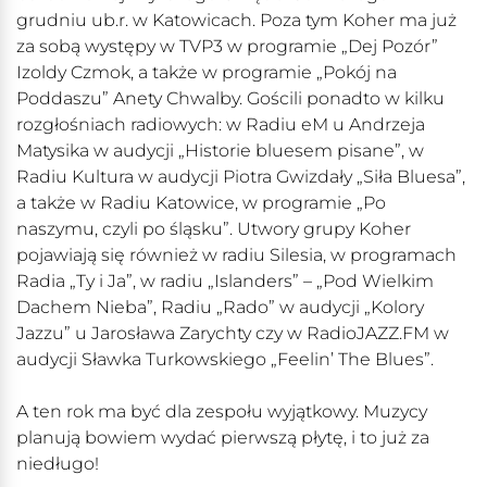
grudniu ub.r. w Katowicach. Poza tym Koher ma już
za sobą występy w TVP3 w programie „Dej Pozór”
Izoldy Czmok, a także w programie „Pokój na
Poddaszu” Anety Chwalby. Gościli ponadto w kilku
rozgłośniach radiowych: w Radiu eM u Andrzeja
Matysika w audycji „Historie bluesem pisane”, w
Radiu Kultura w audycji Piotra Gwizdały „Siła Bluesa”,
a także w Radiu Katowice, w programie „Po
naszymu, czyli po śląsku”. Utwory grupy Koher
pojawiają się również w radiu Silesia, w programach
Radia „Ty i Ja”, w radiu „Islanders” – „Pod Wielkim
Dachem Nieba”, Radiu „Rado” w audycji „Kolory
Jazzu” u Jarosława Zarychty czy w RadioJAZZ.FM w
audycji Sławka Turkowskiego „Feelin’ The Blues”.
A ten rok ma być dla zespołu wyjątkowy. Muzycy
planują bowiem wydać pierwszą płytę, i to już za
niedługo!