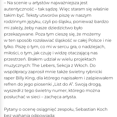
– Na scenie u artystów najważniejsza jest
autentyczność – tak sądzę. Więc staram się właśnie
takim być. Teksty utworów piszę w naszym
rodzinnym języku, czyli po śląsku, ponieważ bardzo
mi zależy, żeby nasze dziedzictwo było
przekazywane. Poza tym cieszę się, że możemy
w ten sposób rozsławiać śląskość w całej Polsce i nie
tylko. Piszę o tym, co mi w sercu gra, o nadziejach,
miłości, o tym, jak czuję i widzę otaczającą nas
przestrzeń. Brałem udział w wielu projektach
muzycznych: The Lebers, Sekcja z Włoch. Do
współpracy zaprosił mnie także świetny rybnicki
raper Billy King, dla którego napisałem i zaśpiewałem
refren do jego piosenki „List do A”. Swoją drogą,
wyszedł z tego świetny numer, którego można
posłuchać w sieci – zachęca artysta.
Pytany o ocenę osiągnięć zespołu, Sebastian Koch
bez wahania odpowiada: