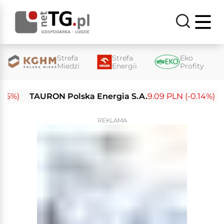
Strefa
Strefa
Eko
Miedzi
Energii
Profity
%)
TAURON Polska Energia S.A.
9.09 PLN (-0.14%)
Ene
REKLAMA