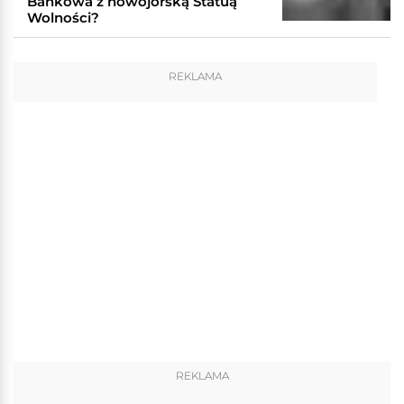
Bankowa z nowojorską Statuą
Wolności?
REKLAMA
REKLAMA