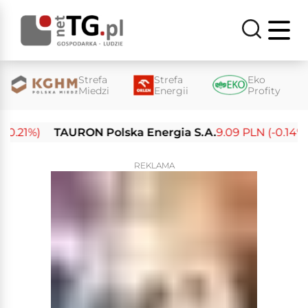
Strefa
Strefa
Eko
Miedzi
Energii
Profity
21%)
TAURON Polska Energia S.A.
9.09 PLN (-0.14%)
REKLAMA