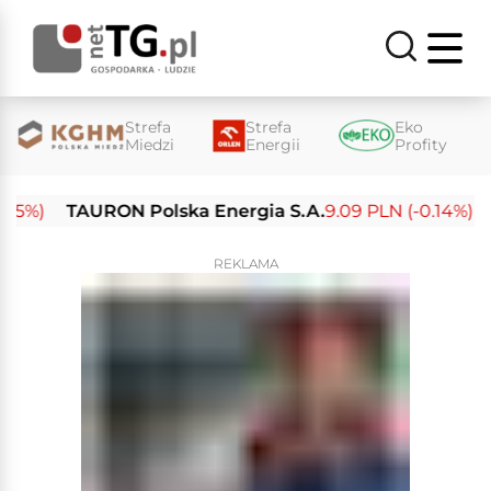
Strefa
Strefa
Eko
Miedzi
Energii
Profity
%)
TAURON Polska Energia S.A.
9.09 PLN (-0.14%)
Ene
REKLAMA