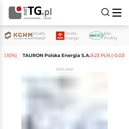
Strefa
Strefa
Eko
Miedzi
Energii
Profity
10%)
TAURON Polska Energia S.A.
9.23 PLN (-0.03%)
REKLAMA