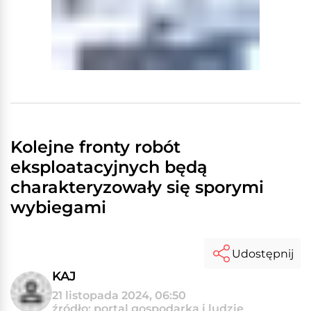
Kolejne fronty robót
eksploatacyjnych będą
charakteryzowały się sporymi
wybiegami
Udostępnij
KAJ
21 listopada 2024, 06:50
źródło: portal gospodarka i ludzie